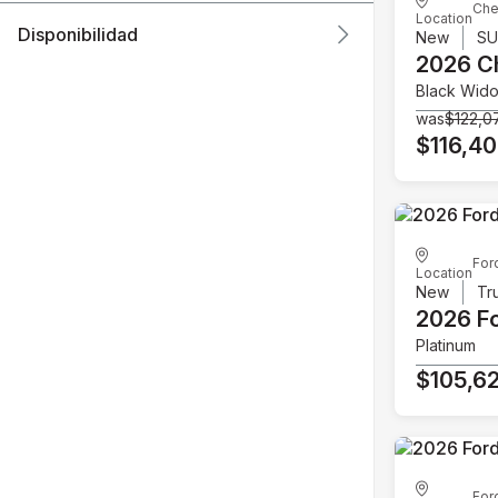
Che
Location
Disponibilidad
New
S
2026 C
Black Wid
was
$122,0
$116,4
For
Location
New
Tr
2026 F
Platinum
$105,6
For