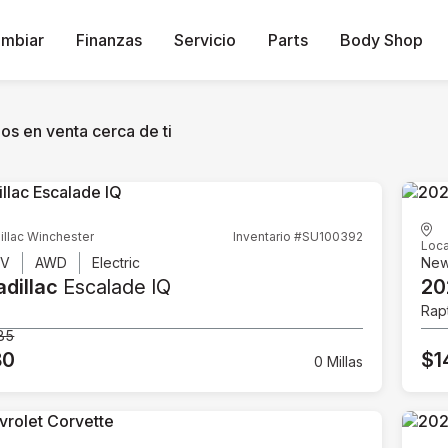
ambiar
Finanzas
Servicio
Parts
Body Shop
os en venta cerca de ti
illac Winchester
Inventario #SU100392
Loca
UV
AWD
Electric
Ne
dillac
Escalade IQ
20
Rap
85
80
$1
0 Millas