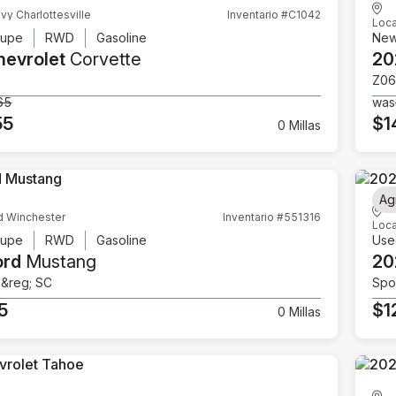
vy Charlottesville
Inventario #C1042
Loca
upe
RWD
Gasoline
Ne
hevrolet
Corvette
20
Z06
65
was
55
$1
0 Millas
Ag
d Winchester
Inventario #551316
Loca
upe
RWD
Gasoline
Use
ord
Mustang
20
e&reg; SC
Spor
5
$1
0 Millas