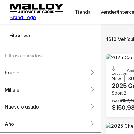
Tienda
Vender/Interc
Brand Logo
Filtrar por
1610 Vehícul
Filtros aplicados
Cad
Precio
Location
New
S
2025 Ca
Millaje
Sport 2
$6k
$151k
was
$152,4
Nuevo o usado
$150,9
0 mi
240k mi
Año