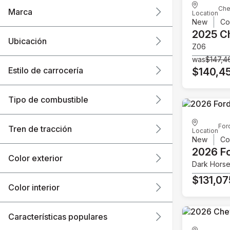
Che
Marca
Location
New
Co
2025 C
Ubicación
Z06
was
$147,4
Estilo de carrocería
$140,4
Tipo de combustible
For
Tren de tracción
Location
New
Co
2026 F
Color exterior
Dark Hors
$131,07
Color interior
Características populares