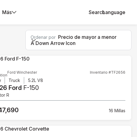
Más
Search
Language
Precio de mayor a menor
Ordenar por
A Down Arrow Icon
Ford Winchester
Inventario #TF2656
tion
w
Truck
5.2L V8
26 Ford
F-150
tor R
47,690
16 Millas