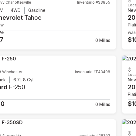
vy Charlottesville
Inventario #S3855
Loca
UV
4WD
Gasoline
Ne
hevrolet
Tahoe
20
ow
Plat
74
was
07
$1
0 Millas
d Winchester
Inventario #F43498
Loca
uck
6.7L 8 Cyl.
Ne
ord
F-250
20
Plat
20
$1
0 Millas
d Alexandria
Inventario #26293