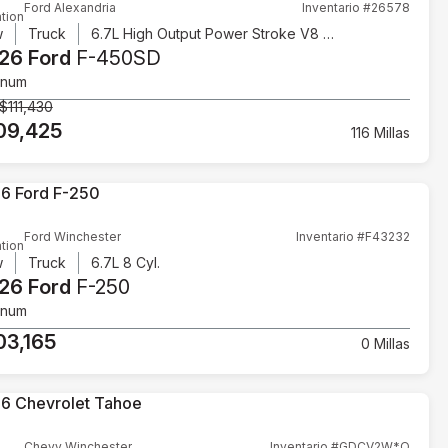
Ford Alexandria
Inventario #26578
tion
w
Truck
6.7L High Output Power Stroke V8 Diesel
26 Ford
F-450SD
inum
$111,430
09,425
116 Millas
Ford Winchester
Inventario #F43232
tion
w
Truck
6.7L 8 Cyl.
26 Ford
F-250
inum
03,165
0 Millas
Chevy Winchester
Inventario #GDCV2W*O