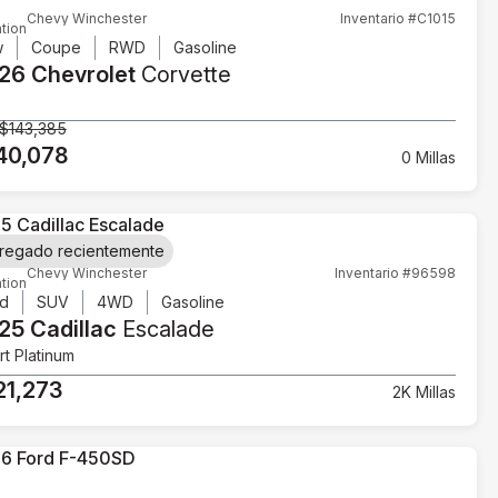
Chevy Winchester
Inventario #C1015
tion
w
Coupe
RWD
Gasoline
26 Chevrolet
Corvette
$143,385
40,078
0 Millas
regado recientemente
Chevy Winchester
Inventario #96598
tion
d
SUV
4WD
Gasoline
25 Cadillac
Escalade
t Platinum
21,273
2K Millas