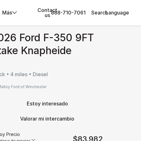
Contact
Más
888-710-7061
Search
Language
us
026 Ford F-350 9FT
take Knapheide
ck • 4 miles • Diesel
alloy Ford of Winchester
Estoy interesado
Valorar mi intercambio
loy Precio
$83,982
lose de precios