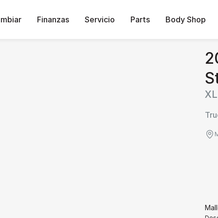
ambiar
Finanzas
Servicio
Parts
Body Shop
2
S
XL
Tru
M
Mal
Desg