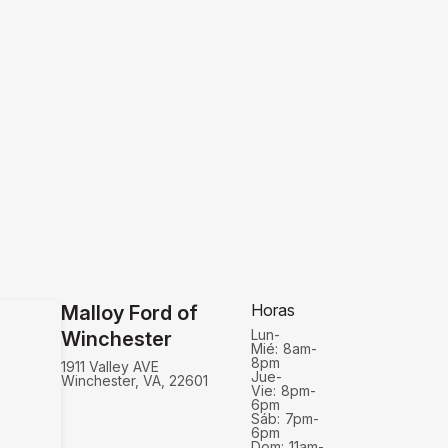
Horas
Malloy Ford of
Lun-
Winchester
Mié:
8am-
8pm
1911 Valley AVE
Jue-
Winchester, VA, 22601
Vie:
8pm-
6pm
Sáb:
7pm-
6pm
Dom:
11am-