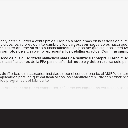
 y están sujetos a venta previa. Debido a problemas en la cadena de suminis
cluidos los valores de intercambio y los cargos, son negociables hasta que 
ar si usted obtiene su propio financiamiento. Es posible que algunos incenti
ser fotos de archivo y no representar los detalles exactos. Confirme siempre
iento de cualquier oferta anunciada antes de realizar su compra. El rendimi
s clasificaciones de la EPA para el año del modelo y deben usarse solo pa
de fábrica, los accesorios instalados por el concesionario, el MSRP, los c
plicables para los que califican todos los consumidores. Pueden existir ree
los programas del fabricante.
seleccionado por el comprador, así como los impuestos estatales y locales, 