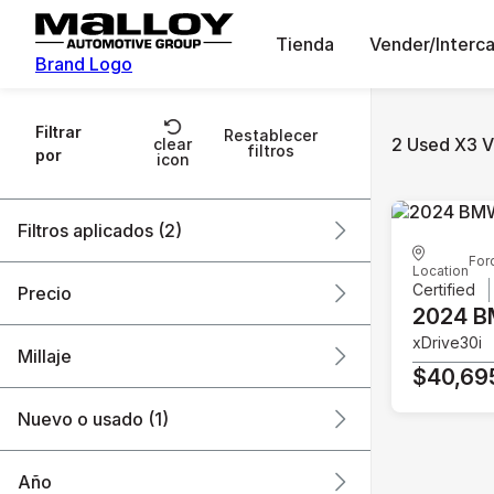
Tienda
Vender/Interc
Brand Logo
Filtrar
Restablecer
2 Used X3 V
clear
filtros
por
icon
Filtros aplicados (2)
For
Location
Used
X3
Certified
Precio
2024 
xDrive30i
Millaje
$40,69
$40k
$46k
Nuevo o usado (1)
7k mi
18k mi
Año