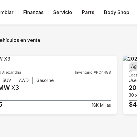
ambiar
Finanzas
Servicio
Parts
Body Shop
ehículos en venta
Ag
d Alexandria
Inventario #PC4488
Loca
SUV
AWD
Gasoline
Use
BMW
X3
20
30 
5
$4
18K Millas