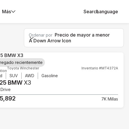
Más
Search
Language
Precio de mayor a menor
Ordenar por
A Down Arrow Icon
regado recientemente
Toyota Winchester
Inventario #MT4372A
tion
d
SUV
AWD
Gasoline
25 BMW
X3
xDrive
5,892
7K Millas