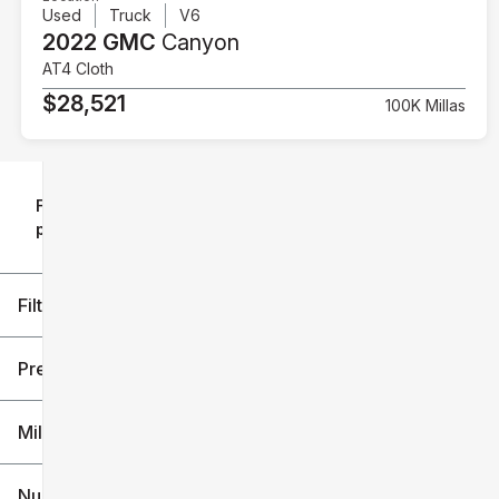
Used
Truck
V6
2022 GMC
Canyon
AT4 Cloth
$28,521
100K Millas
Filtrar
Restablecer
clear
filtros
por
icon
Filtros aplicados (3)
Used
GMC
Truck
Precio
Millaje
$28k
$75k
Nuevo o usado (1)