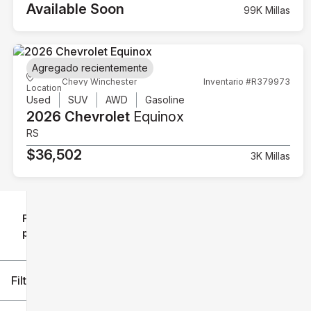
Available Soon
99K Millas
Agregado recientemente
Chevy Winchester
Inventario #R379973
Location
Used
SUV
AWD
Gasoline
2026 Chevrolet
Equinox
RS
$36,502
3K Millas
Filtrar
Restablecer
clear
filtros
por
icon
Filtros aplicados (2)