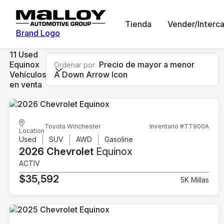
Tienda
Vender/Interc
Brand Logo
11 Used
Equinox
Precio de mayor a menor
Ordenar por
Vehículos
A Down Arrow Icon
en venta
Toyota Winchester
Inventario #TT900A
Location
Used
SUV
AWD
Gasoline
2026 Chevrolet
Equinox
ACTIV
$35,592
5K Millas