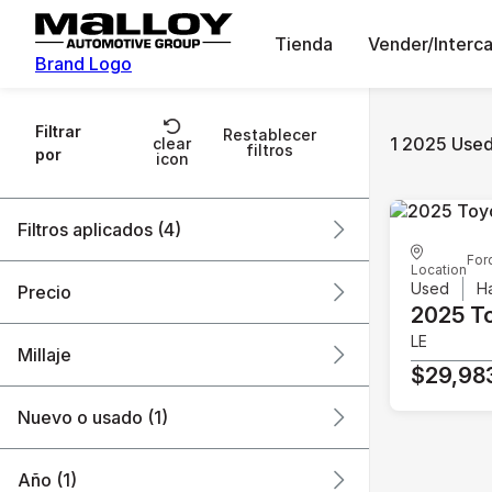
Tienda
Vender/Interc
Brand Logo
Filtrar
Restablecer
1 2025 Used
clear
filtros
por
icon
Filtros aplicados (4)
For
Location
Used
2025
Toyota
Used
H
Precio
2025 T
Prius
LE
Millaje
$29,98
$29k
$30k
Nuevo o usado (1)
25k mi
26k mi
Año (1)