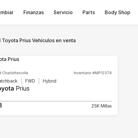
ambiar
Finanzas
Servicio
Parts
Body Shop
 Toyota Prius Vehículos en venta
d Charlottesville
Inventario #MP12379
atchback
FWD
Hybrid
oyota
Prius
3
25K Millas