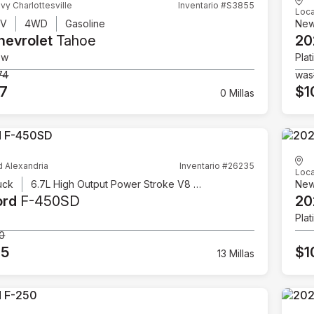
vy Charlottesville
Inventario #S3855
Loca
UV
4WD
Gasoline
Ne
hevrolet
Tahoe
20
ow
Plat
74
was
07
$1
0 Millas
d Alexandria
Inventario #26235
Loca
uck
6.7L High Output Power Stroke V8 Diesel
Ne
ord
F-450SD
20
Plat
00
95
$1
13 Millas