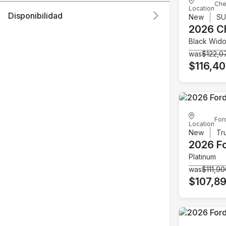
Che
Location
Disponibilidad
New
S
2026 C
Black Wid
was
$122,0
$116,4
For
Location
New
Tr
2026 F
Platinum
was
$111,9
$107,8