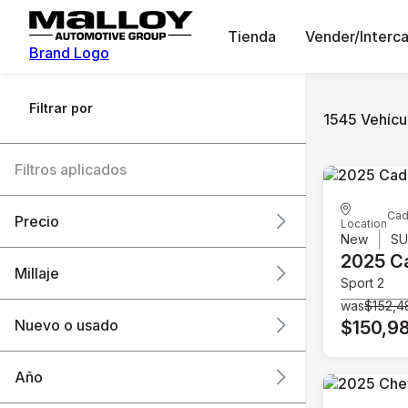
Tienda
Vender/Interc
Brand Logo
Filtrar por
1545 Vehícul
Filtros aplicados
Cad
Precio
Location
New
S
2025 Ca
Millaje
Sport 2
$6k
$151k
was
$152,4
Nuevo o usado
$150,9
0 mi
240k mi
Año