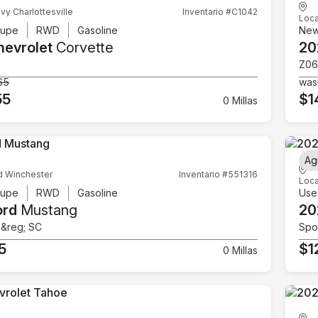
vy Charlottesville
Inventario #C1042
Loca
upe
RWD
Gasoline
Ne
hevrolet
Corvette
20
Z06
65
was
55
$1
0 Millas
Ag
d Winchester
Inventario #551316
Loca
upe
RWD
Gasoline
Use
ord
Mustang
20
e&reg; SC
Spor
5
$1
0 Millas