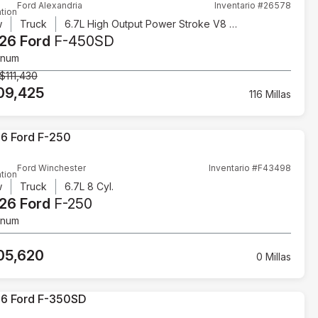
Ford Alexandria
Inventario #26578
tion
w
Truck
6.7L High Output Power Stroke V8 Diesel
26 Ford
F-450SD
inum
$111,430
09,425
116 Millas
Ford Winchester
Inventario #F43498
tion
w
Truck
6.7L 8 Cyl.
26 Ford
F-250
inum
05,620
0 Millas