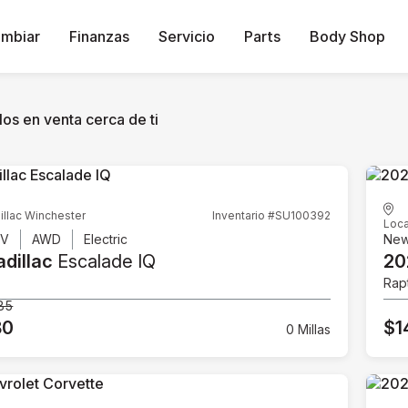
ambiar
Finanzas
Servicio
Parts
Body Shop
os en venta cerca de ti
illac Winchester
Inventario #SU100392
Loca
UV
AWD
Electric
Ne
dillac
Escalade IQ
20
Rap
85
80
$1
0 Millas