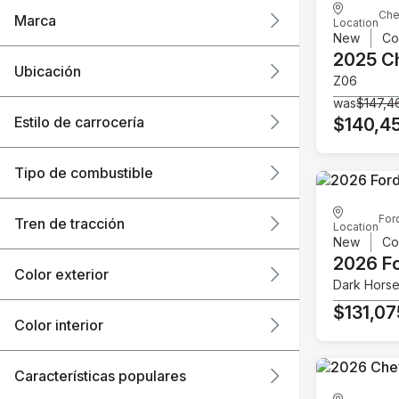
Che
Marca
Location
New
Co
2025 C
Ubicación
Z06
was
$147,4
Estilo de carrocería
$140,4
Tipo de combustible
For
Tren de tracción
Location
New
Co
2026 F
Color exterior
Dark Hors
$131,07
Color interior
Características populares