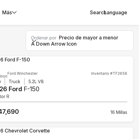
Más
Search
Language
Precio de mayor a menor
Ordenar por
A Down Arrow Icon
Ford Winchester
Inventario #TF2656
tion
w
Truck
5.2L V8
26 Ford
F-150
tor R
47,690
16 Millas