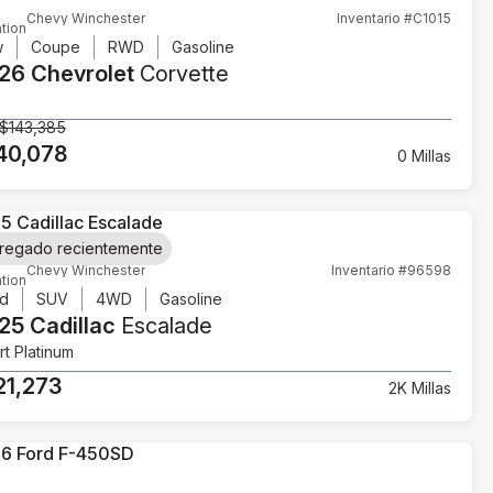
Chevy Winchester
Inventario #C1015
tion
w
Coupe
RWD
Gasoline
26 Chevrolet
Corvette
$143,385
40,078
0 Millas
regado recientemente
Chevy Winchester
Inventario #96598
tion
d
SUV
4WD
Gasoline
25 Cadillac
Escalade
t Platinum
21,273
2K Millas