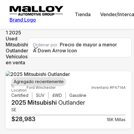
Tienda
Vender/Interc
Brand Logo
1 2025
Used
Mitsubishi
Precio de mayor a menor
Ordenar por
Outlander
A Down Arrow Icon
Vehículos
en venta
Agregado recientemente
Ford Winchester
Inventario #P4714A
Location
Certified
SUV
4WD
Gasoline
2025 Mitsubishi
Outlander
SE
$28,983
18K Millas