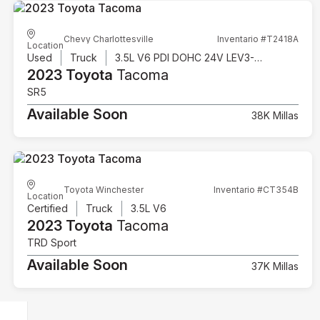
Chevy Charlottesville
Inventario #T2418A
Location
Used
Truck
3.5L V6 PDI DOHC 24V LEV3-ULEV70 278hp
2023 Toyota
Tacoma
SR5
Available Soon
38K Millas
Toyota Winchester
Inventario #CT354B
Location
Certified
Truck
3.5L V6
2023 Toyota
Tacoma
TRD Sport
Available Soon
37K Millas