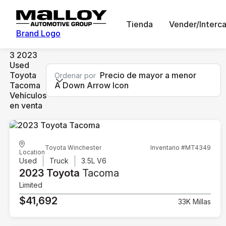
Tienda
Vender/Interc
Brand Logo
3 2023
Used
Toyota
Precio de mayor a menor
Ordenar por
Tacoma
A Down Arrow Icon
Vehículos
en venta
Toyota Winchester
Inventario #MT4349
Location
Used
Truck
3.5L V6
2023 Toyota
Tacoma
Limited
$41,692
33K Millas