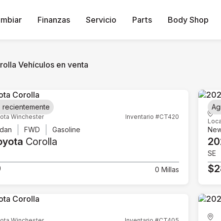
ambiar
Finanzas
Servicio
Parts
Body Shop
rolla Vehículos en venta
 recientemente
Ag
ota Winchester
Inventario #CT420
Loca
dan
FWD
Gasoline
Ne
oyota
Corolla
20
SE
9
$2
0 Millas
ota Winchester
Inventario #CT405