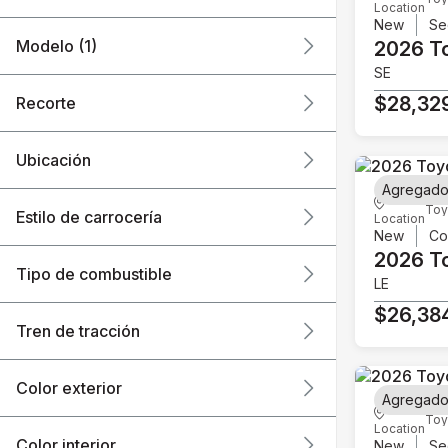
Location
New
Se
Modelo (1)
2026 T
SE
$28,32
Recorte
Ubicación
Agregado
Toy
Estilo de carrocería
Location
New
Co
2026 T
Tipo de combustible
LE
$26,38
Tren de tracción
Color exterior
Agregado
Toy
Location
Color interior
New
Se