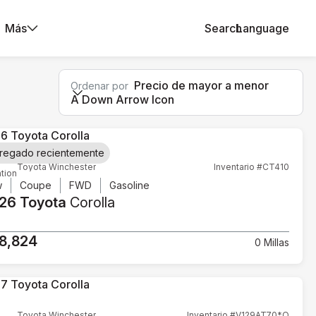
Más
Search
Language
Precio de mayor a menor
Ordenar por
A Down Arrow Icon
regado recientemente
Toyota Winchester
Inventario #CT410
tion
w
Coupe
FWD
Gasoline
26 Toyota
Corolla
8,824
0 Millas
Toyota Winchester
Inventario #V129AT70*O