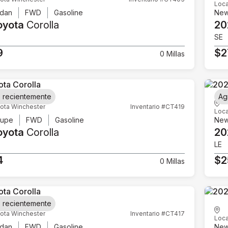
Loca
dan
FWD
Gasoline
Ne
oyota
Corolla
20
SE
9
$2
0 Millas
 recientemente
Ag
ota Winchester
Inventario #CT419
Loca
upe
FWD
Gasoline
Ne
oyota
Corolla
20
LE
4
$2
0 Millas
 recientemente
ota Winchester
Inventario #CT417
Loca
dan
FWD
Gasoline
Ne