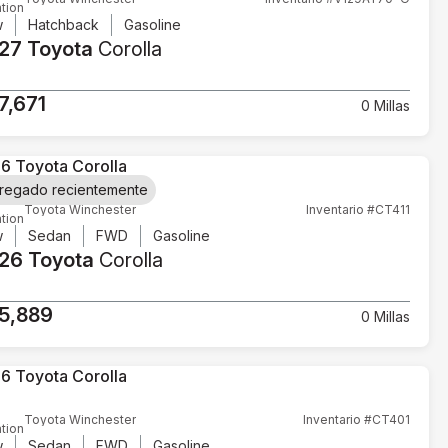
tion
w
Hatchback
Gasoline
27 Toyota
Corolla
7,671
0 Millas
regado recientemente
Toyota Winchester
Inventario #CT411
tion
w
Sedan
FWD
Gasoline
26 Toyota
Corolla
5,889
0 Millas
Toyota Winchester
Inventario #CT401
tion
w
Sedan
FWD
Gasoline