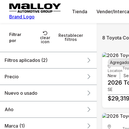
Tienda
Vender/Interc
Brand Logo
Filtrar
Restablecer
8 Toyota Co
clear
filtros
por
icon
Filtros aplicados (2)
Agregado
Toy
Location
Toyota
Corolla
New
Se
Precio
2026 T
SE
Nuevo o usado
$29,31
$25k
$30k
Año
Marca (1)
Toy