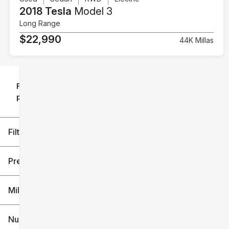
2018 Tesla
Model 3
Long Range
$22,990
44K Millas
Filtrar
Restablecer
clear
filtros
por
icon
Filtros aplicados (1)
Tesla
Precio
Millaje
$22k
$61k
Nuevo o usado