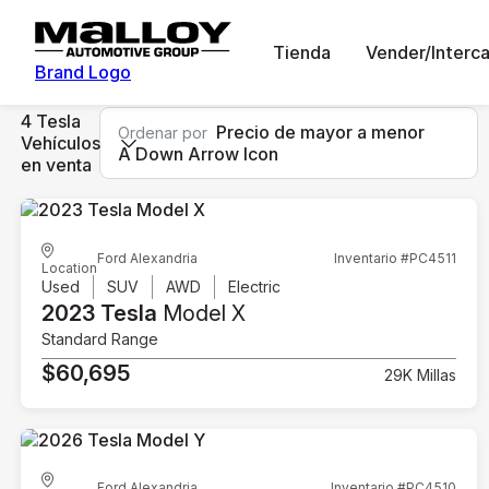
Tienda
Vender/Interc
Brand Logo
4 Tesla
Precio de mayor a menor
Ordenar por
Vehículos
A Down Arrow Icon
en venta
Ford Alexandria
Inventario #PC4511
Location
Used
SUV
AWD
Electric
2023 Tesla
Model X
Standard Range
$60,695
29K Millas
Ford Alexandria
Inventario #PC4510