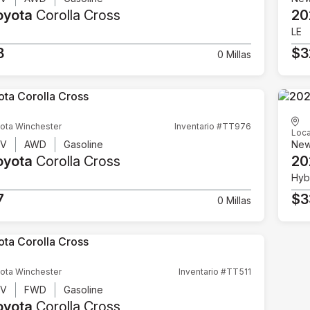
oyota
Corolla Cross
20
LE
8
$3
0 Millas
ota Winchester
Inventario #TT976
Loca
UV
AWD
Gasoline
Ne
oyota
Corolla Cross
20
Hyb
7
$3
0 Millas
ota Winchester
Inventario #TT511
UV
FWD
Gasoline
oyota
Corolla Cross