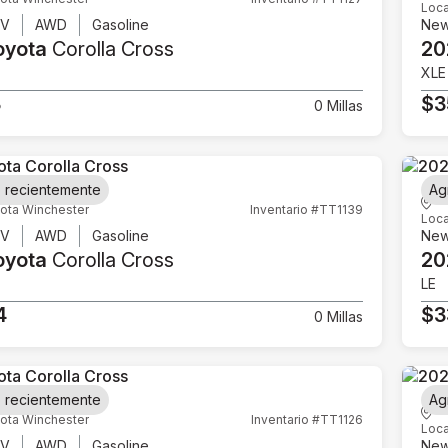
Loca
UV
AWD
Gasoline
Ne
oyota
Corolla Cross
20
XLE
3
$3
0 Millas
 recientemente
Ag
ota Winchester
Inventario #TT1139
Loca
UV
AWD
Gasoline
Ne
oyota
Corolla Cross
20
LE
4
$3
0 Millas
 recientemente
Ag
ota Winchester
Inventario #TT1126
Loca
UV
AWD
Gasoline
Ne