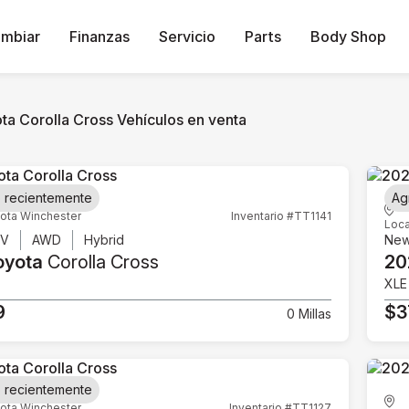
ambiar
Finanzas
Servicio
Parts
Body Shop
ta Corolla Cross Vehículos en venta
 recientemente
Ag
ota Winchester
Inventario #TT1141
Loca
UV
AWD
Hybrid
Ne
oyota
Corolla Cross
20
E
XLE
9
$3
0 Millas
 recientemente
ota Winchester
Inventario #TT1127