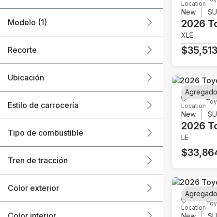
Location
New
S
Modelo (1)
2026 T
XLE
$35,51
Recorte
Ubicación
Agregado
Toy
Estilo de carrocería
Location
New
S
2026 T
Tipo de combustible
LE
$33,86
Tren de tracción
Color exterior
Agregado
Toy
Location
Color interior
New
S