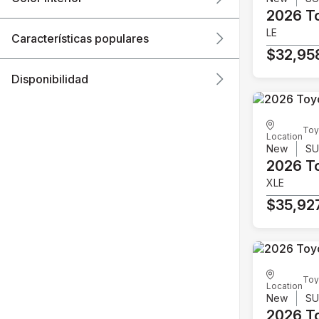
2026 T
LE
Características populares
$32,95
Disponibilidad
Toy
Location
New
S
2026 T
XLE
$35,92
Toy
Location
New
S
2026 T