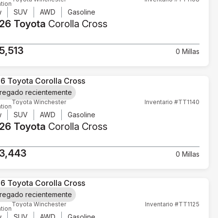
tion
w
SUV
AWD
Gasoline
26 Toyota
Corolla Cross
5,513
0 Millas
regado recientemente
Toyota Winchester
Inventario #TT1140
tion
w
SUV
AWD
Gasoline
26 Toyota
Corolla Cross
3,443
0 Millas
regado recientemente
Toyota Winchester
Inventario #TT1125
tion
w
SUV
AWD
Gasoline