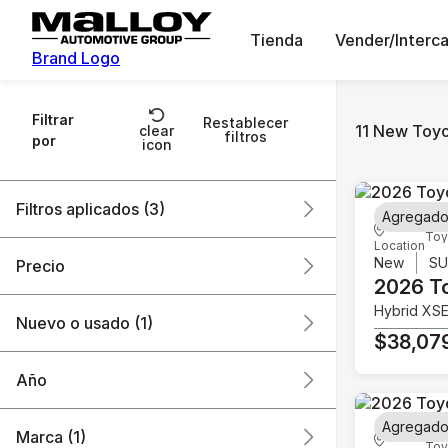
Tienda
Vender/Interc
Brand Logo
Filtrar
Restablecer
11 New Toyo
clear
filtros
por
icon
Filtros aplicados (3)
Agregado
Toy
Location
New
Toyota
Corolla Cross
New
S
Precio
2026 T
Hybrid XS
Nuevo o usado (1)
$38,07
$28k
$39k
Año
Agregado
Marca (1)
Toy