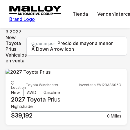
Tienda
Vender/Interc
Brand Logo
3 2027
New
Toyota
Precio de mayor a menor
Ordenar por
Prius
A Down Arrow Icon
Vehículos
en venta
Toyota Winchester
Inventario #V129AS60*O
Location
New
AWD
Gasoline
2027 Toyota
Prius
Nightshade
$39,192
0 Millas