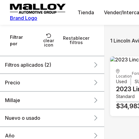
Tienda
Vender/Interc
Brand Logo
Filtrar
Restablecer
1 Lincoln Av
clear
filtros
por
icon
Filtros aplicados (2)
For
Location
Lincoln
Aviator
Used
S
Precio
2023 Li
Standard
Millaje
$34,98
$34k
$35k
Nuevo o usado
59k mi
60k mi
Año