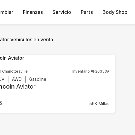
ambiar
Finanzas
Servicio
Parts
Body Shop
iator Vehículos en venta
d Charlottesville
Inventario #F26353A
UV
AWD
Gasoline
ncoln
Aviator
3
59K Millas