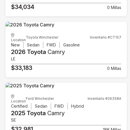
$34,034
0 Millas
Toyota Winchester
Inventario #CT157
Location
New
Sedan
FWD
Gasoline
2026 Toyota
Camry
LE
$33,183
0 Millas
Ford Winchester
Inventario #26358A
Location
Certified
Sedan
FWD
Hybrid
2025 Toyota
Camry
SE
$32,981
18K Millas