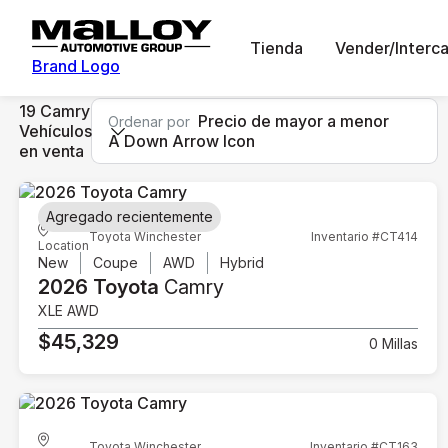
Tienda
Vender/Interc
Brand Logo
19 Camry
Precio de mayor a menor
Ordenar por
Vehículos
A Down Arrow Icon
en venta
Agregado recientemente
Toyota Winchester
Inventario #CT414
Location
New
Coupe
AWD
Hybrid
2026 Toyota
Camry
XLE AWD
$45,329
0 Millas
Toyota Winchester
Inventario #CT163