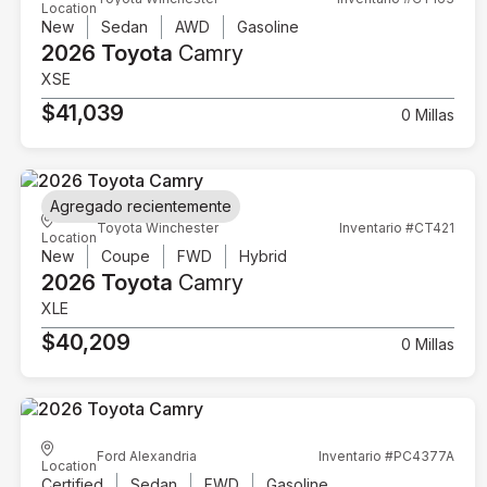
Location
New
Sedan
AWD
Gasoline
2026 Toyota
Camry
XSE
$41,039
0 Millas
Agregado recientemente
Toyota Winchester
Inventario #CT421
Location
New
Coupe
FWD
Hybrid
2026 Toyota
Camry
XLE
$40,209
0 Millas
Ford Alexandria
Inventario #PC4377A
Location
Certified
Sedan
FWD
Gasoline