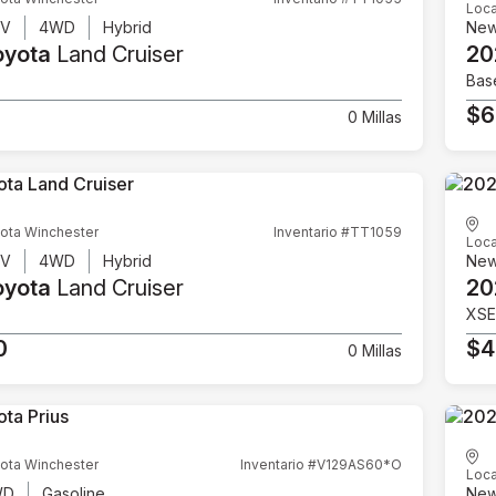
Loca
UV
4WD
Hybrid
Ne
oyota
Land Cruiser
20
Bas
$6
0 Millas
ota Winchester
Inventario #TT1059
Loca
UV
4WD
Hybrid
Ne
oyota
Land Cruiser
20
XSE
0
$4
0 Millas
ota Winchester
Inventario #V129AS60*O
Loca
WD
Gasoline
Ne