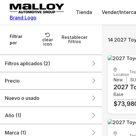
Tienda
Vender/Interc
Brand Logo
Filtrar
Restablecer
14 2027 Toy
clear
filtros
por
icon
Filtros aplicados (2)
Toy
Location
2027
Toyota
New
S
Precio
2027 T
Base
Nuevo o usado
$73,98
$27k
$74k
Año (1)
Marca (1)
Toy