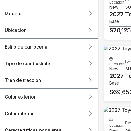
Location
New
S
Modelo
2027 T
Base
$70,125
Ubicación
Estilo de carrocería
Toy
Tipo de combustible
Location
New
S
2027 T
Tren de tracción
Base
$69,65
Color exterior
Color interior
Toy
Location
Características populares
New
A