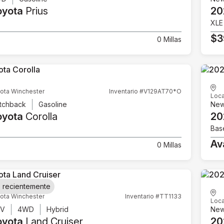
oyota
Prius
20
e
XLE
2
$3
0 Millas
ota Winchester
Inventario #V129AT70*O
Loca
tchback
Gasoline
Ne
oyota
Corolla
20
Bas
Av
0 Millas
 recientemente
ota Winchester
Inventario #TT1133
Loca
UV
4WD
Hybrid
Ne
oyota
Land Cruiser
20