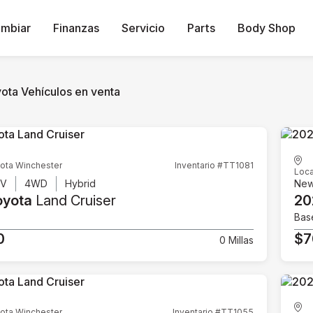
ambiar
Finanzas
Servicio
Parts
Body Shop
ota Vehículos en venta
ota Winchester
Inventario #TT1081
Loca
UV
4WD
Hybrid
Ne
oyota
Land Cruiser
20
Bas
0
$7
0 Millas
ota Winchester
Inventario #TT1055