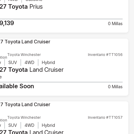
27 Toyota
Prius
9,139
0 Millas
Toyota Winchester
Inventario #TT1056
tion
w
SUV
4WD
Hybrid
27 Toyota
Land Cruiser
e
ailable Soon
0 Millas
Toyota Winchester
Inventario #TT1057
tion
w
SUV
4WD
Hybrid
27 Toyota
Land Cruiser