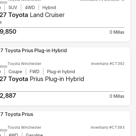
tion
w
SUV
4WD
Hybrid
27 Toyota
Land Cruiser
e
9,850
0 Millas
Toyota Winchester
Inventario #CT392
tion
w
Coupe
FWD
Plug-in hybrid
27 Toyota
Prius Plug-in Hybrid
2,887
0 Millas
Toyota Winchester
Inventario #CT393
tion
w
AWD
Gasoline