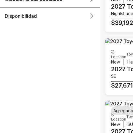
2027 T
Nightshad
Disponibilidad
$39,19
Toy
Location
New
Ha
2027 T
SE
$27,671
Agregado
Toy
Location
New
S
2027 T