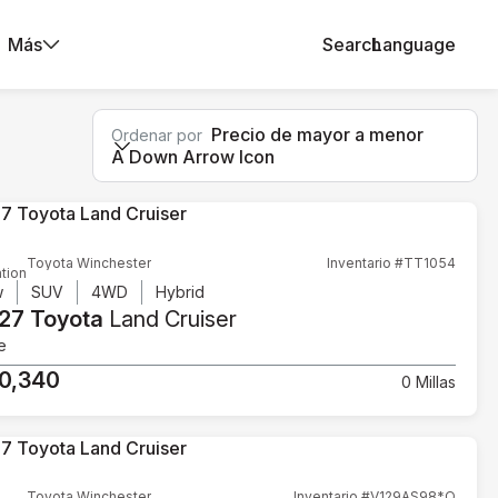
Más
Search
Language
Precio de mayor a menor
Ordenar por
A Down Arrow Icon
Toyota Winchester
Inventario #TT1054
tion
w
SUV
4WD
Hybrid
27 Toyota
Land Cruiser
e
0,340
0 Millas
Toyota Winchester
Inventario #V129AS98*O