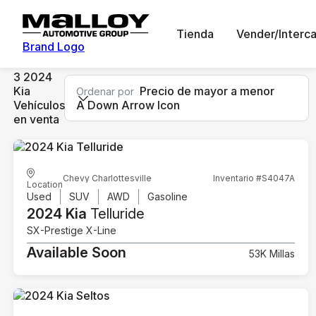
Tienda
Vender/Interc
Brand Logo
3 2024
Kia
Precio de mayor a menor
Ordenar por
Vehículos
A Down Arrow Icon
en venta
Chevy Charlottesville
Inventario #S4047A
Location
Used
SUV
AWD
Gasoline
2024 Kia
Telluride
SX-Prestige X-Line
Available Soon
53K Millas