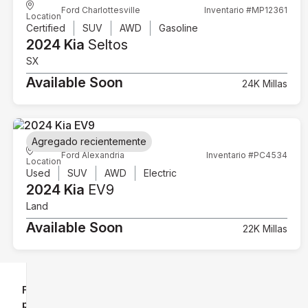
Ford Charlottesville
Inventario #MP12361
Location
Certified
SUV
AWD
Gasoline
2024 Kia
Seltos
SX
Available Soon
24K Millas
Agregado recientemente
Ford Alexandria
Inventario #PC4534
Location
Used
SUV
AWD
Electric
2024 Kia
EV9
Land
Available Soon
22K Millas
Filtrar
Restablecer
clear
filtros
por
icon