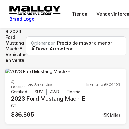
Tienda
Vender/Interc
Brand Logo
8 2023
Ford
Mustang
Precio de mayor a menor
Ordenar por
Mach-E
A Down Arrow Icon
Vehículos
en venta
Ford Alexandria
Inventario #PC4453
Location
Certified
SUV
AWD
Electric
2023 Ford
Mustang Mach-E
GT
$36,895
15K Millas