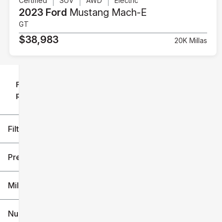
Certified
SUV
AWD
Electric
2023 Ford
Mustang Mach-E
GT
$38,983
20K Millas
Filtrar
Restablecer
clear
filtros
por
icon
Filtros aplicados (3)
2023
Ford
Precio
Mustang Mach-E
Millaje
$29k
$39k
Nuevo o usado