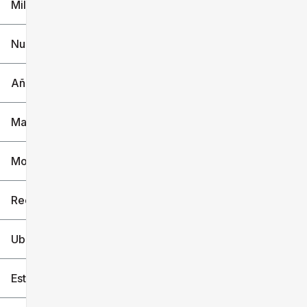
Millaje
$30k
$31k
Nuevo o usado
12k mi
36k mi
Año (1)
Marca (1)
Modelo (1)
Recorte
Ubicación
Estilo de carrocería