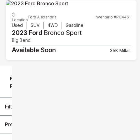
Ford Alexandria
Inventario #PC4461
Location
Used
SUV
4WD
Gasoline
2023 Ford
Bronco Sport
Big Bend
Available Soon
35K Millas
Filtrar
Restablecer
clear
filtros
por
icon
Filtros aplicados (3)
2023
Ford
Precio
Bronco Sport