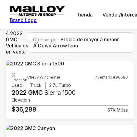
Tienda
Vender/Interc
Brand Logo
4 2022
GMC
Precio de mayor a menor
Ordenar por
Vehículos
A Down Arrow Icon
en venta
Chevy Winchester
Inventario #96583
Location
Used
Truck
2.7L Turbo
2022 GMC
Sierra 1500
Elevation
$36,299
67K Millas