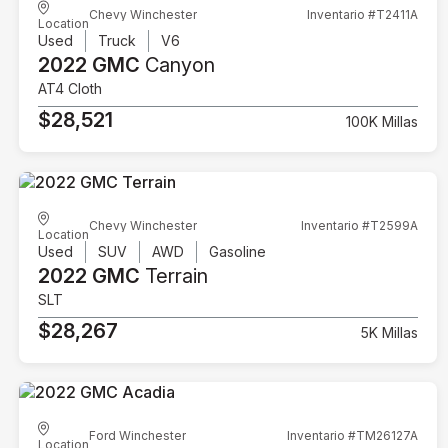
Chevy Winchester
Inventario #T2411A
Location
Used
Truck
V6
2022 GMC
Canyon
AT4 Cloth
$28,521
100K Millas
Chevy Winchester
Inventario #T2599A
Location
Used
SUV
AWD
Gasoline
2022 GMC
Terrain
SLT
$28,267
5K Millas
Ford Winchester
Inventario #TM26127A
Location