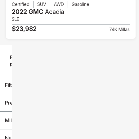
Certified
SUV
AWD
Gasoline
2022 GMC
Acadia
SLE
$23,982
74K Millas
Filtrar
Restablecer
clear
filtros
por
icon
Filtros aplicados (2)
2022
GMC
Precio
Millaje
$23k
$37k
Nuevo o usado