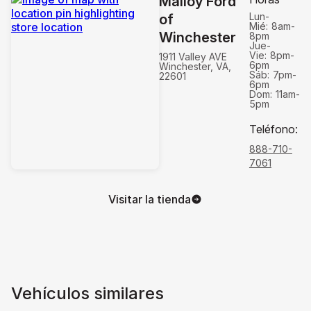
Malloy Ford
Lun-
of
Mié:
8am-
Winchester
8pm
Jue-
Vie:
8pm-
1911 Valley AVE
6pm
Winchester, VA,
Sáb:
7pm-
22601
6pm
Dom:
11am-
5pm
Teléfono
:
888-710-
7061
Visitar la tienda
Vehículos similares