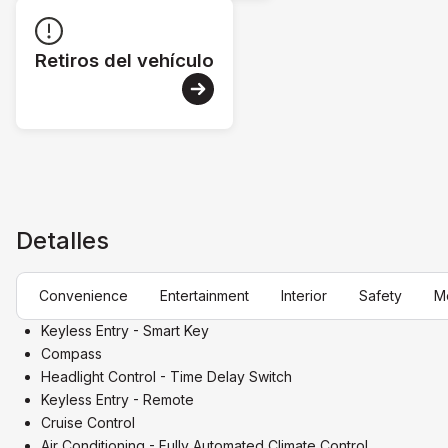
Retiros del vehículo
Detalles
Convenience
Entertainment
Interior
Safety
M
Keyless Entry - Smart Key
Compass
Headlight Control - Time Delay Switch
Keyless Entry - Remote
Cruise Control
Air Conditioning - Fully Automated Climate Control