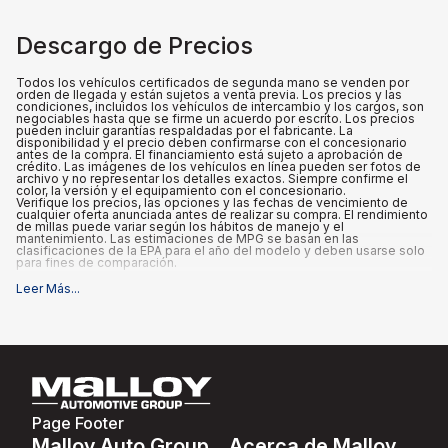
Descargo de Precios
Todos los vehículos certificados de segunda mano se venden por
orden de llegada y están sujetos a venta previa. Los precios y las
condiciones, incluidos los vehículos de intercambio y los cargos, son
negociables hasta que se firme un acuerdo por escrito. Los precios
pueden incluir garantías respaldadas por el fabricante. La
disponibilidad y el precio deben confirmarse con el concesionario
antes de la compra. El financiamiento está sujeto a aprobación de
crédito. Las imágenes de los vehículos en línea pueden ser fotos de
archivo y no representar los detalles exactos. Siempre confirme el
color, la versión y el equipamiento con el concesionario.
Verifique los precios, las opciones y las fechas de vencimiento de
cualquier oferta anunciada antes de realizar su compra. El rendimiento
de millas puede variar según los hábitos de manejo y el
mantenimiento. Las estimaciones de MPG se basan en las
clasificaciones de la EPA para el año del modelo y deben usarse solo
para fines de comparación.
Leer Más
...
Qué está incluido
:
Los precios anunciados INCLUYEN el precio base de compra, el
equipo y los accesorios actuales, un cargo de documentación del
concesionario de $995 y cualquier certificación respaldada por el
fabricante que venga con el vehículo.
Qué no está incluido
:
Todos los precios anunciados EXCLUYEN el equipo opcional
seleccionado por el comprador, así como los impuestos estatales y
locales, placas, registro y tarifas de título.
Page Footer
Malloy Auto Group
Acerca de Malloy