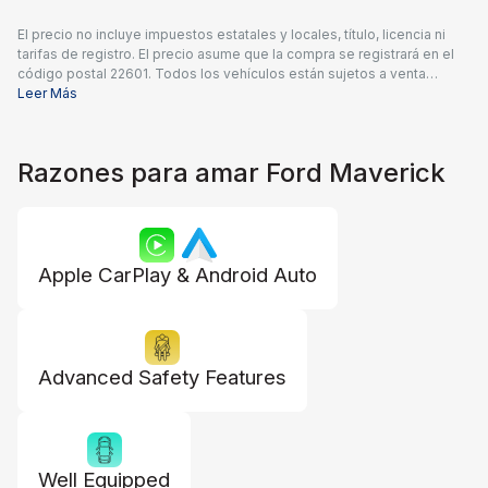
El precio no incluye impuestos estatales y locales, título, licencia ni
tarifas de registro. El precio asume que la compra se registrará en el
código postal 22601. Todos los vehículos están sujetos a venta
previa. Los precios incluyen una tarifa de documentación del
Leer Más
concesionario de $995 y todos los reembolsos y descuentos
aplicables disponibles para todos los consumidores; pueden
aplicarse reembolsos adicionales. Es posible que los precios no sean
Razones para amar Ford Maverick
compatibles con ofertas especiales de financiamiento. El precio real
del concesionario puede variar.
Apple CarPlay & Android Auto
Advanced Safety Features
Well Equipped