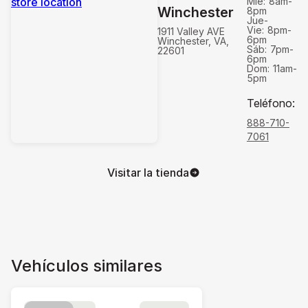
Mié:
8am-
Winchester
8pm
Jue-
Vie:
8pm-
1911 Valley AVE
6pm
Winchester, VA,
Sáb:
7pm-
22601
6pm
Dom:
11am-
5pm
Teléfono
:
888-710-
7061
Visitar la tienda
Vehículos similares