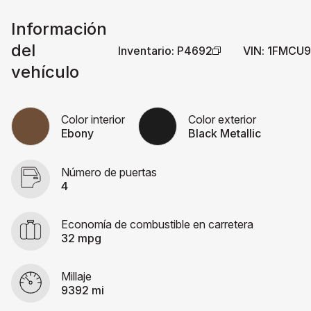
Información
del
Inventario
:
P4692
VIN
:
1FMCU9
vehículo
Color interior
Color exterior
Ebony
Black Metallic
Número de puertas
4
Economía de combustible en carretera
32 mpg
Millaje
9392 mi