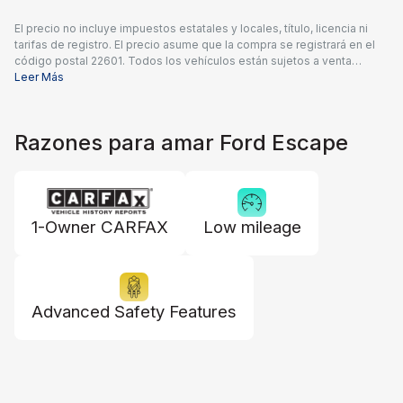
El precio no incluye impuestos estatales y locales, título, licencia ni
tarifas de registro. El precio asume que la compra se registrará en el
código postal 22601. Todos los vehículos están sujetos a venta
previa. Los precios incluyen una tarifa de documentación del
Leer Más
concesionario de $995 y todos los reembolsos y descuentos
aplicables disponibles para todos los consumidores; pueden
aplicarse reembolsos adicionales. Es posible que los precios no sean
Razones para amar Ford Escape
compatibles con ofertas especiales de financiamiento. El precio real
del concesionario puede variar.
1-Owner CARFAX
Low mileage
Advanced Safety Features