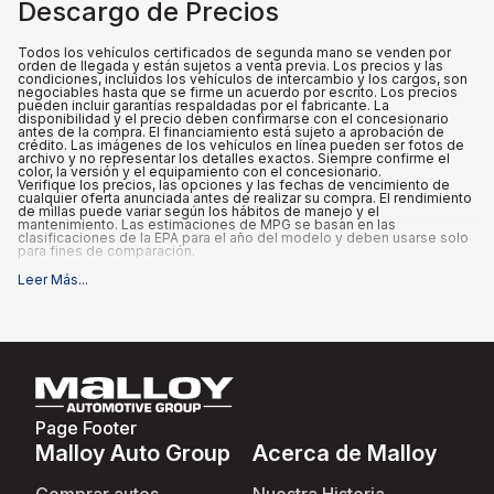
Descargo de Precios
Todos los vehículos certificados de segunda mano se venden por
orden de llegada y están sujetos a venta previa. Los precios y las
condiciones, incluidos los vehículos de intercambio y los cargos, son
negociables hasta que se firme un acuerdo por escrito. Los precios
pueden incluir garantías respaldadas por el fabricante. La
disponibilidad y el precio deben confirmarse con el concesionario
antes de la compra. El financiamiento está sujeto a aprobación de
crédito. Las imágenes de los vehículos en línea pueden ser fotos de
archivo y no representar los detalles exactos. Siempre confirme el
color, la versión y el equipamiento con el concesionario.
Verifique los precios, las opciones y las fechas de vencimiento de
cualquier oferta anunciada antes de realizar su compra. El rendimiento
de millas puede variar según los hábitos de manejo y el
mantenimiento. Las estimaciones de MPG se basan en las
clasificaciones de la EPA para el año del modelo y deben usarse solo
para fines de comparación.
Leer Más
...
Qué está incluido
:
Los precios anunciados INCLUYEN el precio base de compra, el
equipo y los accesorios actuales, un cargo de documentación del
concesionario de $995 y cualquier certificación respaldada por el
fabricante que venga con el vehículo.
Qué no está incluido
:
Todos los precios anunciados EXCLUYEN el equipo opcional
seleccionado por el comprador, así como los impuestos estatales y
locales, placas, registro y tarifas de título.
Page Footer
Malloy Auto Group
Acerca de Malloy
Comprar autos
Nuestra Historia