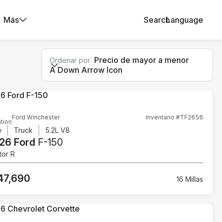
Más
Search
Language
Precio de mayor a menor
Ordenar por
A Down Arrow Icon
Ford Winchester
Inventario #TF2656
tion
w
Truck
5.2L V8
26 Ford
F-150
tor R
47,690
16 Millas