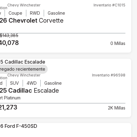
Chevy Winchester
Inventario #C1015
tion
w
Coupe
RWD
Gasoline
26 Chevrolet
Corvette
$143,385
40,078
0 Millas
regado recientemente
Chevy Winchester
Inventario #96598
tion
d
SUV
4WD
Gasoline
25 Cadillac
Escalade
t Platinum
21,273
2K Millas