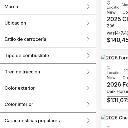
Che
Marca
Location
New
Co
2025 C
Ubicación
Z06
was
$147,4
Estilo de carrocería
$140,4
Tipo de combustible
For
Tren de tracción
Location
New
Co
2026 F
Color exterior
Dark Hors
$131,07
Color interior
Características populares