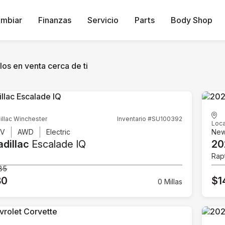
ambiar
Finanzas
Servicio
Parts
Body Shop
os en venta cerca de ti
illac Winchester
Inventario #SU100392
Loca
UV
AWD
Electric
Ne
dillac
Escalade IQ
20
Rap
85
80
$1
0 Millas