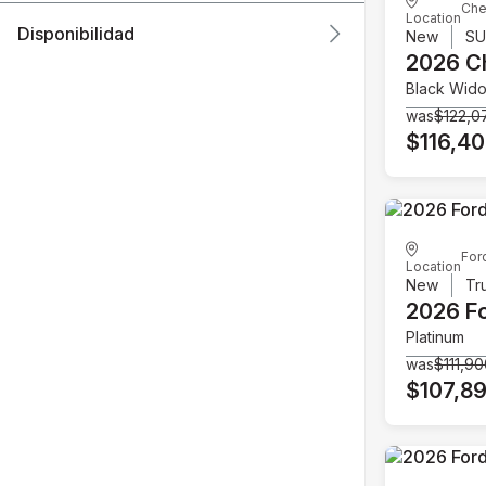
Che
Location
Disponibilidad
New
S
2026 C
Black Wid
was
$122,0
$116,4
For
Location
New
Tr
2026 F
Platinum
was
$111,9
$107,8