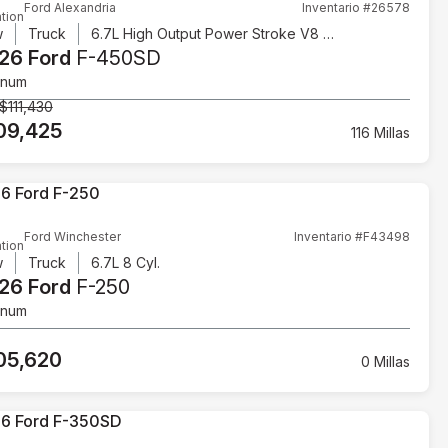
Ford Alexandria
Inventario #26578
tion
w
Truck
6.7L High Output Power Stroke V8 Diesel
26 Ford
F-450SD
inum
$111,430
09,425
116 Millas
Ford Winchester
Inventario #F43498
tion
w
Truck
6.7L 8 Cyl.
26 Ford
F-250
inum
05,620
0 Millas