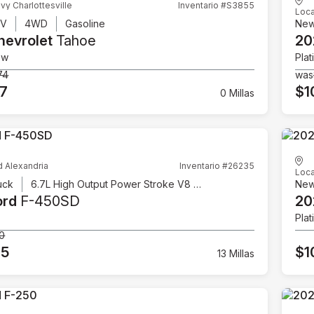
vy Charlottesville
Inventario #S3855
Loca
UV
4WD
Gasoline
Ne
hevrolet
Tahoe
20
ow
Plat
74
was
07
$1
0 Millas
d Alexandria
Inventario #26235
Loca
uck
6.7L High Output Power Stroke V8 Diesel
Ne
ord
F-450SD
20
Plat
00
95
$1
13 Millas