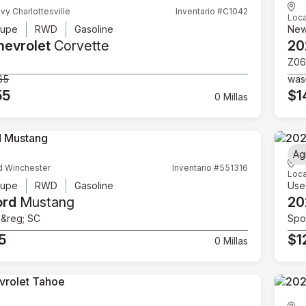
vy Charlottesville
Inventario #C1042
Loca
upe
RWD
Gasoline
Ne
hevrolet
Corvette
20
Z06
65
was
55
$1
0 Millas
Ag
d Winchester
Inventario #551316
Loca
upe
RWD
Gasoline
Use
ord
Mustang
20
e&reg; SC
Spor
5
$1
0 Millas