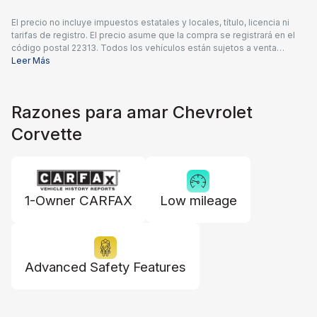
El precio no incluye impuestos estatales y locales, título, licencia ni
tarifas de registro. El precio asume que la compra se registrará en el
código postal 22313. Todos los vehículos están sujetos a venta
previa. Los precios incluyen una tarifa de documentación del
Leer Más
concesionario de $995 y todos los reembolsos y estímulos
aplicables disponibles para todos los consumidores; pueden
aplicarse reembolsos adicionales. Es posible que los precios no sean
Razones para amar Chevrolet
compatibles con ofertas especiales de financiamiento. El precio real
del concesionario puede variar.
Corvette
1-Owner CARFAX
Low mileage
Advanced Safety Features