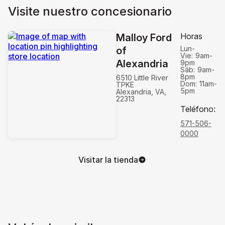
Visite nuestro concesionario
Horas
Malloy Ford
Lun-
of
Vie:
9am-
Alexandria
9pm
Sáb:
9am-
8pm
6510 Little River
Dom:
11am-
TPKE
5pm
Alexandria, VA,
22313
Teléfono
:
571-506-
0000
Visitar la tienda