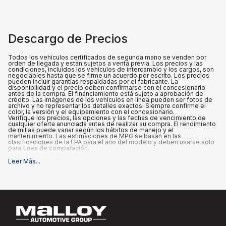
Descargo de Precios
Todos los vehículos certificados de segunda mano se venden por
orden de llegada y están sujetos a venta previa. Los precios y las
condiciones, incluidos los vehículos de intercambio y los cargos, son
negociables hasta que se firme un acuerdo por escrito. Los precios
pueden incluir garantías respaldadas por el fabricante. La
disponibilidad y el precio deben confirmarse con el concesionario
antes de la compra. El financiamiento está sujeto a aprobación de
crédito. Las imágenes de los vehículos en línea pueden ser fotos de
archivo y no representar los detalles exactos. Siempre confirme el
color, la versión y el equipamiento con el concesionario.
Verifique los precios, las opciones y las fechas de vencimiento de
cualquier oferta anunciada antes de realizar su compra. El rendimiento
de millas puede variar según los hábitos de manejo y el
mantenimiento. Las estimaciones de MPG se basan en las
clasificaciones de la EPA para el año del modelo y deben usarse solo
para fines de comparación.
Leer Más
...
Qué está incluido
:
Los precios anunciados INCLUYEN el precio base de compra, el
equipo y los accesorios actuales, un cargo de documentación del
concesionario de $995 y cualquier certificación respaldada por el
fabricante que venga con el vehículo.
Qué no está incluido
:
Todos los precios anunciados EXCLUYEN el equipo opcional
seleccionado por el comprador, así como los impuestos estatales y
locales, placas, registro y tarifas de título.