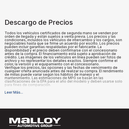
Descargo de Precios
Todos los vehículos certificados de segunda mano se venden por
orden de llegada y están sujetos a venta previa. Los precios y las
condiciones, incluidos los vehículos de intercambio y los cargos, son
negociables hasta que se firme un acuerdo por escrito. Los precios
pueden incluir garantías respaldadas por el fabricante. La
disponibilidad y el precio deben confirmarse con el concesionario
antes de la compra. El financiamiento está sujeto a aprobación de
crédito. Las imágenes de los vehículos en línea pueden ser fotos de
archivo y no representar los detalles exactos. Siempre confirme el
color, la versión y el equipamiento con el concesionario.
Verifique los precios, las opciones y las fechas de vencimiento de
cualquier oferta anunciada antes de realizar su compra. El rendimiento
de millas puede variar según los hábitos de manejo y el
mantenimiento. Las estimaciones de MPG se basan en las
clasificaciones de la EPA para el año del modelo y deben usarse solo
para fines de comparación.
Leer Más
...
Qué está incluido
:
Los precios anunciados INCLUYEN el precio base de compra, el
equipo y los accesorios actuales, un cargo de documentación del
concesionario de $995 y cualquier certificación respaldada por el
fabricante que venga con el vehículo.
Qué no está incluido
:
Todos los precios anunciados EXCLUYEN el equipo opcional
seleccionado por el comprador, así como los impuestos estatales y
locales, placas, registro y tarifas de título.