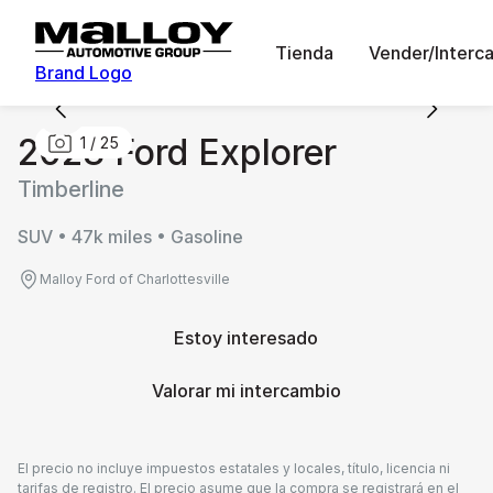
Tienda
Vender/Interc
Brand Logo
2023 Ford Explorer
1
/
25
Timberline
SUV • 47k miles • Gasoline
Malloy Ford of Charlottesville
Estoy interesado
Valorar mi intercambio
El precio no incluye impuestos estatales y locales, título, licencia ni
tarifas de registro. El precio asume que la compra se registrará en el