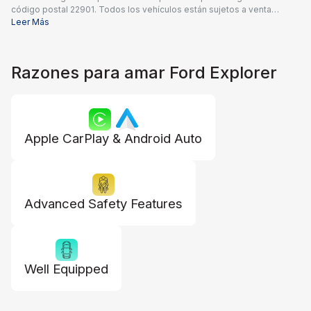
código postal 22901. Todos los vehículos están sujetos a venta
previa. Los precios incluyen una tarifa de documentación del
Leer Más
concesionario de $995 y todos los reembolsos e incentivos
aplicables disponibles para todos los consumidores; pueden
aplicarse reembolsos adicionales. Es posible que los precios no sean
Razones para amar Ford Explorer
compatibles con ofertas especiales de financiamiento. El precio real
del concesionario puede variar.
Apple CarPlay & Android Auto
Advanced Safety Features
Well Equipped