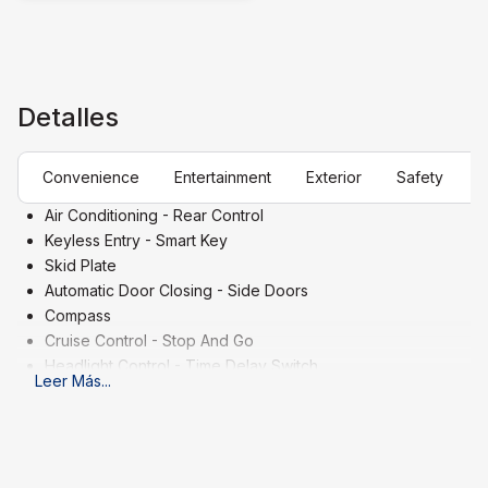
Detalles
Convenience
Entertainment
Exterior
Safety
M
Air Conditioning - Rear Control
Keyless Entry - Smart Key
Skid Plate
Automatic Door Closing - Side Doors
Compass
Cruise Control - Stop And Go
Headlight Control - Time Delay Switch
Leer Más
...
Keyless Entry - Remote
Air Conditioning - Multi Zone
Cruise Control
Keyless Entry - Keypad