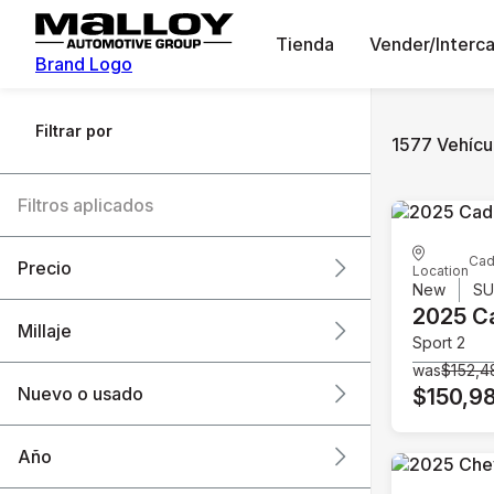
Tienda
Vender/Interc
Brand Logo
Filtrar por
1577 Vehícul
Filtros aplicados
Cad
Precio
Location
New
S
2025 Ca
Millaje
Sport 2
$6k
$151k
was
$152,4
Nuevo o usado
$150,9
0 mi
240k mi
Año