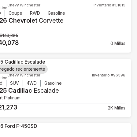
Chevy Winchester
Inventario #C1015
tion
w
Coupe
RWD
Gasoline
26 Chevrolet
Corvette
$143,385
40,078
0 Millas
regado recientemente
Chevy Winchester
Inventario #96598
tion
d
SUV
4WD
Gasoline
25 Cadillac
Escalade
t Platinum
21,273
2K Millas