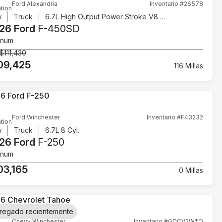
Ford Alexandria
Inventario #26578
tion
w
Truck
6.7L High Output Power Stroke V8 Diesel
26 Ford
F-450SD
inum
$111,430
09,425
116 Millas
Ford Winchester
Inventario #F43232
tion
w
Truck
6.7L 8 Cyl.
26 Ford
F-250
inum
03,165
0 Millas
regado recientemente
Chevy Winchester
Inventario #GDCV2W*O