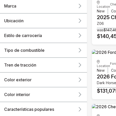
Che
Marca
Location
New
Co
2025 C
Ubicación
Z06
was
$147,4
Estilo de carrocería
$140,4
Tipo de combustible
For
Tren de tracción
Location
New
Co
2026 F
Color exterior
Dark Hors
$131,07
Color interior
Características populares