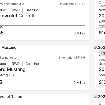
vy Charlottesville
Inventario #C1042
Loca
upe
RWD
Gasoline
Ne
hevrolet
Corvette
20
Z06
65
was
55
$1
0 Millas
Ag
d Winchester
Inventario #551316
Loca
upe
RWD
Gasoline
Use
ord
Mustang
20
e&reg; SC
Spor
5
$1
0 Millas