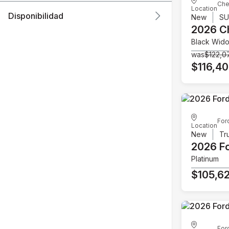
Che
Location
Disponibilidad
New
S
2026 C
Black Wid
was
$122,0
$116,4
For
Location
New
Tr
2026 F
Platinum
$105,6
For