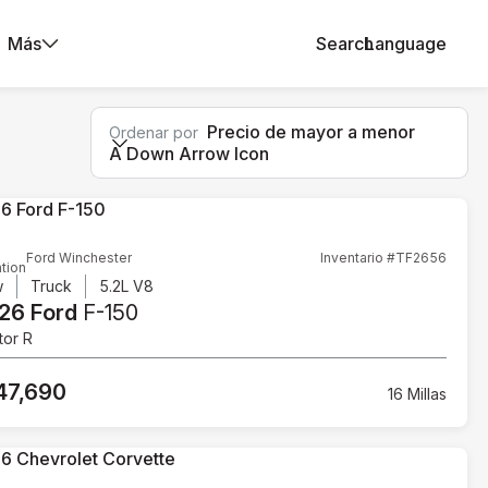
Más
Search
Language
Precio de mayor a menor
Ordenar por
A Down Arrow Icon
Ford Winchester
Inventario #TF2656
tion
w
Truck
5.2L V8
26 Ford
F-150
tor R
47,690
16 Millas