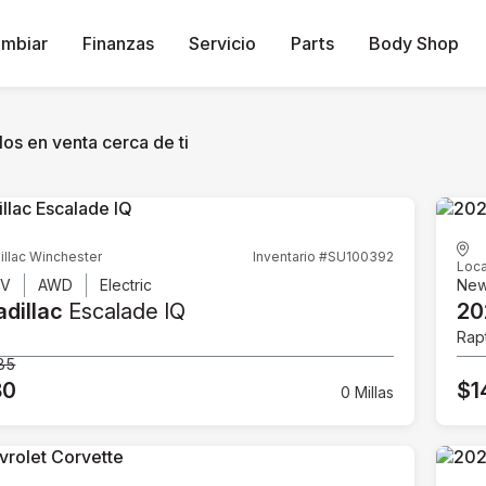
ambiar
Finanzas
Servicio
Parts
Body Shop
os en venta cerca de ti
illac Winchester
Inventario #SU100392
Loca
UV
AWD
Electric
Ne
dillac
Escalade IQ
20
Rap
85
80
$1
0 Millas