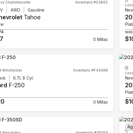
vy Charlottesville
Inventario #S3855
Loca
UV
4WD
Gasoline
Ne
hevrolet
Tahoe
20
ow
Plat
74
was
07
$1
0 Millas
d Winchester
Inventario #F43498
Loca
uck
6.7L 8 Cyl.
Ne
ord
F-250
20
Plat
20
$1
0 Millas
Ag
d Alexandria
Inventario #26293