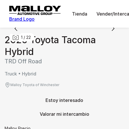
Tienda
Vender/Interc
Brand Logo
2026 Toyota Tacoma
1
/
22
Hybrid
TRD Off Road
Truck • Hybrid
Malloy Toyota of Winchester
Estoy interesado
Valorar mi intercambio
Malloy Precio