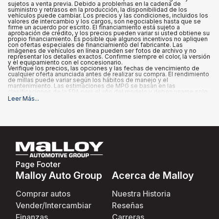
sujetos a venta previa. Debido a problemas en la cadena de
suministro y retrasos en la producción, la disponibilidad de los
vehículos puede cambiar. Los precios y las condiciones, incluidos los
valores de intercambio y los cargos, son negociables hasta que se
firme un acuerdo por escrito. El financiamiento está sujeto a
aprobación de crédito, y los precios pueden variar si usted obtiene su
propio financiamiento. Es posible que algunos incentivos no apliquen
con ofertas especiales de financiamiento del fabricante. Las
imágenes de vehículos en línea pueden ser fotos de archivo y no
representar los detalles exactos. Confirme siempre el color, la versión
y el equipamiento con el concesionario.
Verifique los precios, las opciones y las fechas de vencimiento de
cualquier oferta anunciada antes de realizar su compra. El rendimiento
de millas puede variar según los hábitos de manejo y el
mantenimiento. Las estimaciones de MPG se basan en las
clasificaciones de la EPA para el año del modelo y deben usarse solo
para fines de comparación.
Leer Más
...
Qué está incluido
:
Los precios anunciados INCLUYEN las opciones instaladas de fábrica,
los accesorios instalados por el concesionario, el MSRP, los costos
de transporte de fábrica, un cargo de documentación del
concesionario de $995 y los reembolsos e incentivos aplicables para
los que califican todos los consumidores. Pueden existir reembolsos
o incentivos adicionales según la elegibilidad. Estos incentivos y
precios están sujetos a cambios según los programas del fabricante.
Qué no está incluido
:
Page Footer
Todos los precios anunciados EXCLUYEN el equipo opcional
seleccionado por el comprador, así como los impuestos estatales y
Malloy Auto Group
Acerca de Malloy
locales, placas, registro y tarifas de título.
Comprar autos
Nuestra Historia
Vender/Intercambiar
Reseñas
Finanzas
Carreras