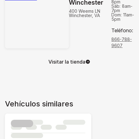
Winchester
8pm
Sáb:
8am-
7pm
400 Weems LN
Dom:
11am-
Winchester, VA
5pm
Teléfono
:
866-788-
9607
Visitar la tienda
Vehículos similares