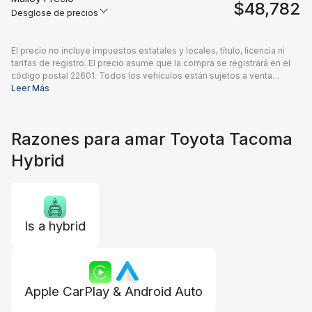
$48,782
Desglose de precios
El precio no incluye impuestos estatales y locales, título, licencia ni
tarifas de registro. El precio asume que la compra se registrará en el
código postal 22601. Todos los vehículos están sujetos a venta
previa. Los precios incluyen una tarifa de documentación del
Leer Más
concesionario de $995 y todos los reembolsos e incentivos
aplicables disponibles para todos los consumidores; pueden
aplicarse reembolsos adicionales. Es posible que los precios no sean
Razones para amar Toyota Tacoma
compatibles con ofertas especiales de financiamiento. Los precios
reales del concesionario pueden variar.
Hybrid
Is a hybrid
Apple CarPlay & Android Auto