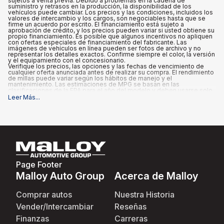
sujetos a venta previa. Debido a problemas en la cadena de
suministro y retrasos en la producción, la disponibilidad de los
vehículos puede cambiar. Los precios y las condiciones, incluidos los
valores de intercambio y los cargos, son negociables hasta que se
firme un acuerdo por escrito. El financiamiento está sujeto a
aprobación de crédito, y los precios pueden variar si usted obtiene su
propio financiamiento. Es posible que algunos incentivos no apliquen
con ofertas especiales de financiamiento del fabricante. Las
imágenes de vehículos en línea pueden ser fotos de archivo y no
representar los detalles exactos. Confirme siempre el color, la versión
y el equipamiento con el concesionario.
Verifique los precios, las opciones y las fechas de vencimiento de
cualquier oferta anunciada antes de realizar su compra. El rendimiento
de millas puede variar según los hábitos de manejo y el
mantenimiento. Las estimaciones de MPG se basan en las
clasificaciones de la EPA para el año del modelo y deben usarse solo
para fines de comparación.
Leer Más
...
Qué está incluido
:
Los precios anunciados INCLUYEN las opciones instaladas de fábrica,
los accesorios instalados por el concesionario, el MSRP, los costos
de transporte de fábrica, un cargo de documentación del
concesionario de $995 y los reembolsos e incentivos aplicables para
los que califican todos los consumidores. Pueden existir reembolsos
o incentivos adicionales según la elegibilidad. Estos incentivos y
precios están sujetos a cambios según los programas del fabricante.
Qué no está incluido
:
Page Footer
Todos los precios anunciados EXCLUYEN el equipo opcional
seleccionado por el comprador, así como los impuestos estatales y
Malloy Auto Group
Acerca de Malloy
locales, placas, registro y tarifas de título.
Comprar autos
Nuestra Historia
Vender/Intercambiar
Reseñas
Finanzas
Carreras