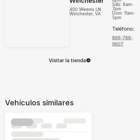
Winchester
Sáb:
8am-
7pm
400 Weems LN
Dom:
11am-
Winchester, VA
5pm
Teléfono
:
866-788-
9607
Visitar la tienda
Vehículos similares