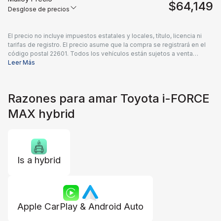
$64,149
Desglose de precios
El precio no incluye impuestos estatales y locales, título, licencia ni
tarifas de registro. El precio asume que la compra se registrará en el
código postal 22601. Todos los vehículos están sujetos a venta
previa. Los precios incluyen una tarifa de documentación del
Leer Más
concesionario de $995 y todos los reembolsos e incentivos
aplicables disponibles para todos los consumidores; pueden
aplicarse reembolsos adicionales. Es posible que los precios no sean
Razones para amar Toyota i-FORCE
compatibles con ofertas especiales de financiamiento. Los precios
reales del concesionario pueden variar.
MAX hybrid
Is a hybrid
Apple CarPlay & Android Auto