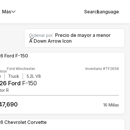
Más
Search
Language
Precio de mayor a menor
Ordenar por
A Down Arrow Icon
Ford Winchester
Inventario #TF2656
tion
w
Truck
5.2L V8
26 Ford
F-150
tor R
47,690
16 Millas