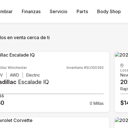
ambiar
Finanzas
Servicio
Parts
Body Shop
os en venta cerca de ti
illac Winchester
Inventario #SU100392
Loca
UV
AWD
Electric
Ne
dillac
Escalade IQ
20
Rap
85
80
$1
0 Millas