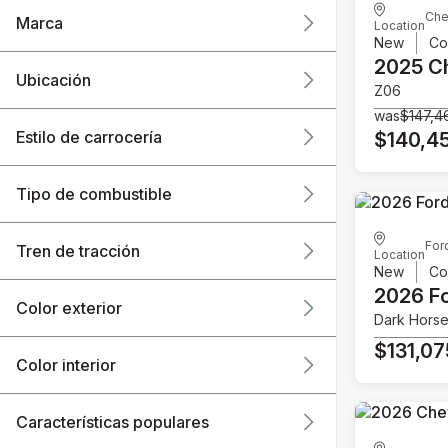
Che
Marca
Location
New
Co
2025 C
Ubicación
Z06
was
$147,4
Estilo de carrocería
$140,4
Tipo de combustible
For
Tren de tracción
Location
New
Co
2026 F
Color exterior
Dark Hors
$131,07
Color interior
Características populares