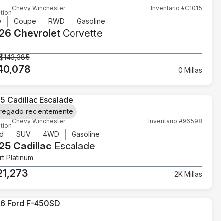
Chevy Winchester
Inventario #C1015
tion
w
Coupe
RWD
Gasoline
26 Chevrolet
Corvette
$143,385
40,078
0 Millas
regado recientemente
Chevy Winchester
Inventario #96598
tion
d
SUV
4WD
Gasoline
25 Cadillac
Escalade
t Platinum
21,273
2K Millas