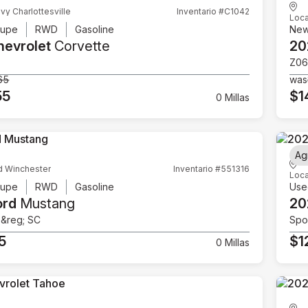
vy Charlottesville
Inventario #C1042
Loca
upe
RWD
Gasoline
Ne
hevrolet
Corvette
20
Z06
65
was
55
$1
0 Millas
Ag
d Winchester
Inventario #551316
Loca
upe
RWD
Gasoline
Use
ord
Mustang
20
e&reg; SC
Spor
5
$1
0 Millas