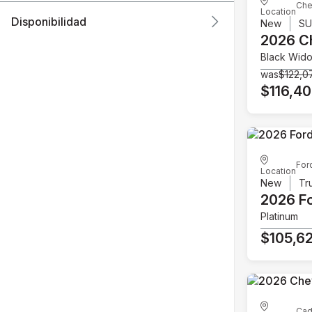
Che
Location
Disponibilidad
New
S
2026 C
Black Wid
was
$122,0
$116,4
For
Location
New
Tr
2026 F
Platinum
$105,6
Cad