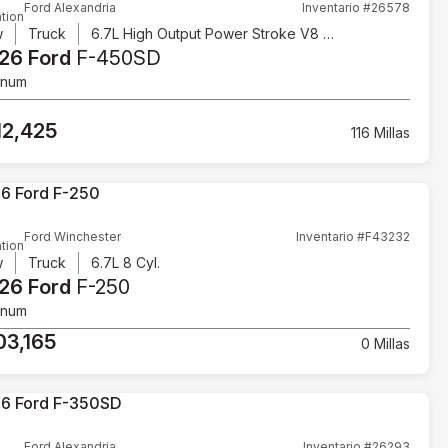
Ford Alexandria
Inventario #26578
tion
w
Truck
6.7L High Output Power Stroke V8 Diesel
26 Ford
F-450SD
inum
12,425
116 Millas
Ford Winchester
Inventario #F43232
tion
w
Truck
6.7L 8 Cyl.
26 Ford
F-250
inum
03,165
0 Millas
Ford Alexandria
Inventario #26293