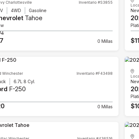
vy Charlottesville
Inventario #S3855
Loca
UV
4WD
Gasoline
Ne
hevrolet
Tahoe
20
ow
Plat
74
07
$1
0 Millas
d Winchester
Inventario #F43498
Loca
uck
6.7L 8 Cyl.
Ne
ord
F-250
20
Plat
20
$1
0 Millas
illac Winchester
Inventario #436516