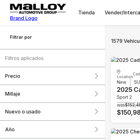
Tienda
Vender/Interc
Brand Logo
Filtrar por
1579 Vehícul
Filtros aplicados
Cad
Precio
Location
New
S
2025 Ca
Millaje
Sport 2
$6k
$151k
was
$152,4
Nuevo o usado
$150,9
0 mi
240k mi
Año