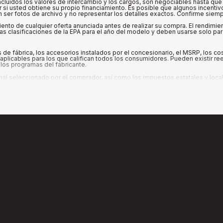
cluidos los valores de intercambio y los cargos, son negociables hasta que 
ar si usted obtiene su propio financiamiento. Es posible que algunos incenti
ser fotos de archivo y no representar los detalles exactos. Confirme siempre
iento de cualquier oferta anunciada antes de realizar su compra. El rendimi
s clasificaciones de la EPA para el año del modelo y deben usarse solo pa
de fábrica, los accesorios instalados por el concesionario, el MSRP, los c
plicables para los que califican todos los consumidores. Pueden existir ree
los programas del fabricante.
seleccionado por el comprador, así como los impuestos estatales y locales, 