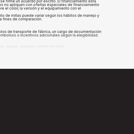
se firme un acuerdo por escrito. El financiamiento está
vos no apliquen con ofertas especiales de financiamiento
 el color, la versión y el equipamiento con el
ento de millas puede variar según los hábitos de manejo y
ra fines de comparación.
ostos de transporte de fábrica, un cargo de documentación
mbolsos o incentivos adicionales según la elegibilidad.
placas, registro y tarifas de título.