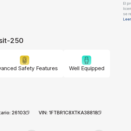
El p
lice
se r
está
Lee
de d
reem
los 
sit-250
adic
comp
prec
anced Safety Features
Well Equipped
tario
:
26103
VIN
:
1FTBR1C8XTKA38818