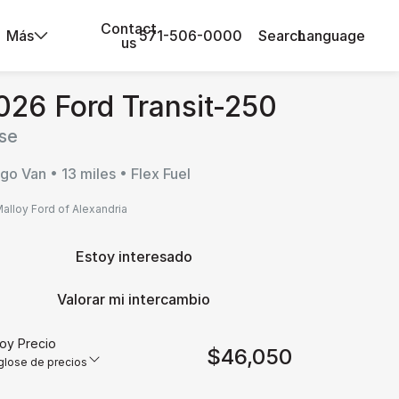
Contact
Más
571-506-0000
Search
Language
us
026 Ford Transit-250
se
go Van • 13 miles • Flex Fuel
alloy Ford of Alexandria
Estoy interesado
Valorar mi intercambio
loy Precio
$46,050
lose de precios