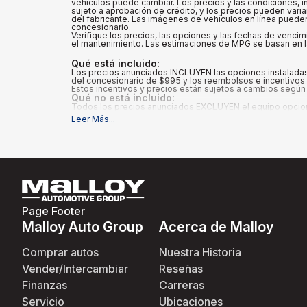
vehículos puede cambiar. Los precios y las condiciones, in
sujeto a aprobación de crédito, y los precios pueden vari
del fabricante. Las imágenes de vehículos en línea pueden 
concesionario.
Verifique los precios, las opciones y las fechas de vencim
el mantenimiento. Las estimaciones de MPG se basan en la
Qué está incluido
:
Los precios anunciados INCLUYEN las opciones instaladas 
del concesionario de $995 y los reembolsos e incentivos a
Estos incentivos y precios están sujetos a cambios según 
Qué no está incluido
:
Todos los precios anunciados EXCLUYEN el equipo opcional 
Leer Más
...
Page Footer
Malloy Auto Group
Acerca de Malloy
Comprar autos
Nuestra Historia
Vender/Intercambiar
Reseñas
Finanzas
Carreras
Servicio
Ubicaciones