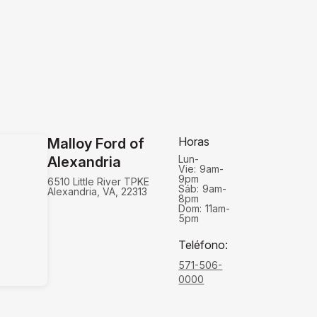
Horas
Malloy Ford of
Lun-
Alexandria
Vie:
9am-
9pm
6510 Little River TPKE
Sáb:
9am-
Alexandria, VA, 22313
8pm
Dom:
11am-
5pm
Teléfono
:
571-506-
0000