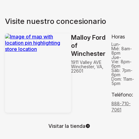
Visite nuestro concesionario
Horas
Malloy Ford
Lun-
of
Mié:
8am-
Winchester
8pm
Jue-
Vie:
8pm-
1911 Valley AVE
6pm
Winchester, VA,
Sáb:
7pm-
22601
6pm
Dom:
11am-
5pm
Teléfono
:
888-710-
7061
Visitar la tienda