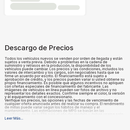
Descargo de Precios
Todos los vehículos nuevos se venden por orden de llegada y están
sujetos a venta previa. Debido a problemas en la cadena de
suministro y retrasos en la producción, la disponibilidad de los
vehículos puede cambiar. Los precios y las condiciones, incluidos los
valores de intercambio y los cargos, son negociables hasta que se
firme un acuerdo por escrito. El financiamiento está sujeto a
aprobación de crédito, y los precios pueden variar si usted obtiene su
propio financiamiento. Es posible que algunos incentivos no apliquen
con ofertas especiales de financiamiento del fabricante. Las
imágenes de vehículos en línea pueden ser fotos de archivo y no
representar los detalles exactos. Confirme siempre el color, la versión
y el equipamiento con el concesionario.
Verifique los precios, las opciones y las fechas de vencimiento de
cualquier oferta anunciada antes de realizar su compra. El rendimiento
de millas puede variar según los hábitos de manejo y el
mantenimiento. Las estimaciones de MPG se basan en las
clasificaciones de la EPA para el año del modelo y deben usarse solo
para fines de comparación.
Leer Más
...
Qué está incluido
:
Los precios anunciados INCLUYEN las opciones instaladas de fábrica,