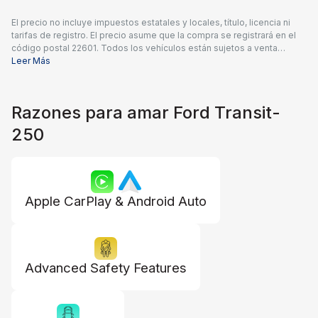
El precio no incluye impuestos estatales y locales, título, licencia ni
tarifas de registro. El precio asume que la compra se registrará en el
código postal 22601. Todos los vehículos están sujetos a venta
previa. Los precios incluyen una tarifa de documentación del
Leer Más
concesionario de $995 y todos los reembolsos y descuentos
aplicables disponibles para todos los consumidores; pueden
aplicarse reembolsos adicionales. Es posible que los precios no sean
Razones para amar Ford Transit-
compatibles con ofertas especiales de financiamiento. El precio real
del concesionario puede variar.
250
Apple CarPlay & Android Auto
Advanced Safety Features