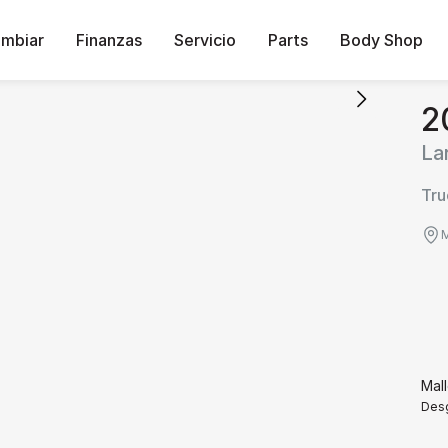
ambiar
Finanzas
Servicio
Parts
Body Shop
2
Lar
Tru
M
Mal
Desg