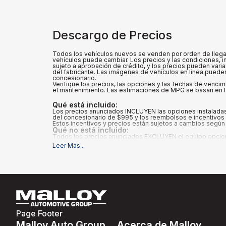
Descargo de Precios
Todos los vehículos nuevos se venden por orden de llegada
vehículos puede cambiar. Los precios y las condiciones, in
sujeto a aprobación de crédito, y los precios pueden vari
del fabricante. Las imágenes de vehículos en línea pueden 
concesionario.
Verifique los precios, las opciones y las fechas de vencim
el mantenimiento. Las estimaciones de MPG se basan en la
Qué está incluido
:
Los precios anunciados INCLUYEN las opciones instaladas 
del concesionario de $995 y los reembolsos e incentivos a
Estos incentivos y precios están sujetos a cambios según 
Qué no está incluido
:
Todos los precios anunciados EXCLUYEN el equipo opcional 
Leer Más
...
Page Footer
Malloy Auto Group
Acerca de Malloy