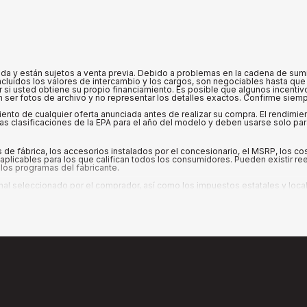
 y están sujetos a venta previa. Debido a problemas en la cadena de suminis
cluidos los valores de intercambio y los cargos, son negociables hasta que 
ar si usted obtiene su propio financiamiento. Es posible que algunos incenti
ser fotos de archivo y no representar los detalles exactos. Confirme siempre
iento de cualquier oferta anunciada antes de realizar su compra. El rendimi
s clasificaciones de la EPA para el año del modelo y deben usarse solo pa
de fábrica, los accesorios instalados por el concesionario, el MSRP, los c
plicables para los que califican todos los consumidores. Pueden existir ree
los programas del fabricante.
seleccionado por el comprador, así como los impuestos estatales y locales, 