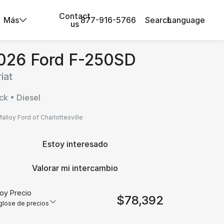
Contact
Más
877-916-5766
Search
Language
us
026 Ford F-250SD
iat
ck • Diesel
alloy Ford of Charlottesville
Estoy interesado
Valorar mi intercambio
loy Precio
$78,392
lose de precios