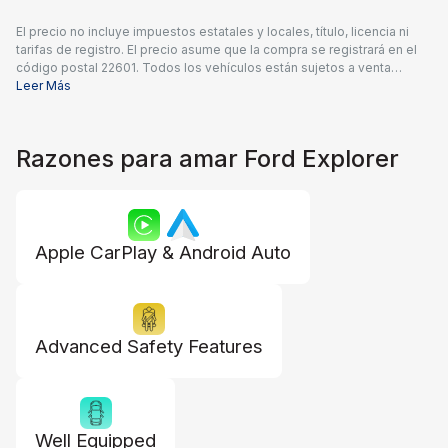
El precio no incluye impuestos estatales y locales, título, licencia ni
tarifas de registro. El precio asume que la compra se registrará en el
código postal 22601. Todos los vehículos están sujetos a venta
previa. Los precios incluyen una tarifa de documentación del
Leer Más
concesionario de $995 y todos los reembolsos y descuentos
aplicables disponibles para todos los consumidores; pueden
aplicarse reembolsos adicionales. Es posible que los precios no sean
Razones para amar Ford Explorer
compatibles con ofertas especiales de financiamiento. El precio real
del concesionario puede variar.
Apple CarPlay & Android Auto
Advanced Safety Features
Well Equipped