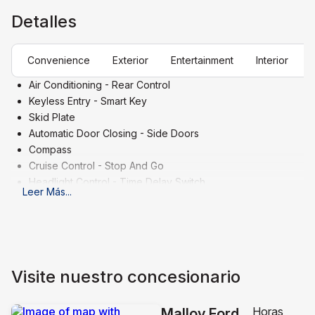
Detalles
Convenience
Exterior
Entertainment
Interior
Air Conditioning - Rear Control
Keyless Entry - Smart Key
Skid Plate
Automatic Door Closing - Side Doors
Compass
Cruise Control - Stop And Go
Headlight Control - Time Delay Switch
Leer Más
...
Keyless Entry - Remote
Air Conditioning - Multi Zone
Cruise Control - Speed Limiter
Cruise Control
Power Outlet - 110V
Visite nuestro concesionario
Air Conditioning - Fully Automated Climate Control
Roof Rails - Cross Bars
Horas
Automatic Door Closing - Rear Boot/Hatch Only
Malloy Ford