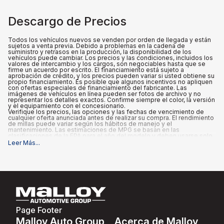
Descargo de Precios
Todos los vehículos nuevos se venden por orden de llegada y están
sujetos a venta previa. Debido a problemas en la cadena de
suministro y retrasos en la producción, la disponibilidad de los
vehículos puede cambiar. Los precios y las condiciones, incluidos los
valores de intercambio y los cargos, son negociables hasta que se
firme un acuerdo por escrito. El financiamiento está sujeto a
aprobación de crédito, y los precios pueden variar si usted obtiene su
propio financiamiento. Es posible que algunos incentivos no apliquen
con ofertas especiales de financiamiento del fabricante. Las
imágenes de vehículos en línea pueden ser fotos de archivo y no
representar los detalles exactos. Confirme siempre el color, la versión
y el equipamiento con el concesionario.
Verifique los precios, las opciones y las fechas de vencimiento de
cualquier oferta anunciada antes de realizar su compra. El rendimiento
de millas puede variar según los hábitos de manejo y el
mantenimiento. Las estimaciones de MPG se basan en las
clasificaciones de la EPA para el año del modelo y deben usarse solo
para fines de comparación.
Leer Más
...
Qué está incluido
:
Los precios anunciados INCLUYEN las opciones instaladas de fábrica,
los accesorios instalados por el concesionario, el MSRP, los costos
de transporte de fábrica, un cargo de documentación del
concesionario de $995 y los reembolsos e incentivos aplicables para
los que califican todos los consumidores. Pueden existir reembolsos
o incentivos adicionales según la elegibilidad. Estos incentivos y
precios están sujetos a cambios según los programas del fabricante.
Qué no está incluido
:
Page Footer
Todos los precios anunciados EXCLUYEN el equipo opcional
seleccionado por el comprador, así como los impuestos estatales y
Malloy Auto Group
Acerca de Malloy
locales, placas, registro y tarifas de título.