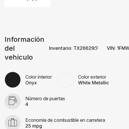
Información
del
Inventario
:
TX26629
VIN
:
1FM
vehículo
Color interior
Color exterior
Onyx
White Metallic
Número de puertas
4
Economía de combustible en carretera
25 mpg