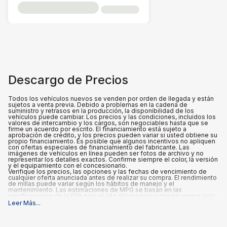
Descargo de Precios
Todos los vehículos nuevos se venden por orden de llegada y están
sujetos a venta previa. Debido a problemas en la cadena de
suministro y retrasos en la producción, la disponibilidad de los
vehículos puede cambiar. Los precios y las condiciones, incluidos los
valores de intercambio y los cargos, son negociables hasta que se
firme un acuerdo por escrito. El financiamiento está sujeto a
aprobación de crédito, y los precios pueden variar si usted obtiene su
propio financiamiento. Es posible que algunos incentivos no apliquen
con ofertas especiales de financiamiento del fabricante. Las
imágenes de vehículos en línea pueden ser fotos de archivo y no
representar los detalles exactos. Confirme siempre el color, la versión
y el equipamiento con el concesionario.
Verifique los precios, las opciones y las fechas de vencimiento de
cualquier oferta anunciada antes de realizar su compra. El rendimiento
de millas puede variar según los hábitos de manejo y el
mantenimiento. Las estimaciones de MPG se basan en las
clasificaciones de la EPA para el año del modelo y deben usarse solo
para fines de comparación.
Leer Más
...
Qué está incluido
:
Los precios anunciados INCLUYEN las opciones instaladas de fábrica,