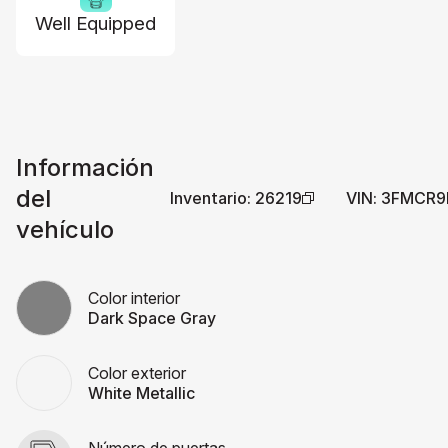
Well Equipped
Información
del
Inventario
:
26219
VIN
:
3FMCR9
vehículo
Color interior
Dark Space Gray
Color exterior
White Metallic