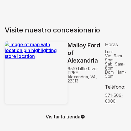
Visite nuestro concesionario
Horas
Malloy Ford
Lun-
of
Vie:
9am-
Alexandria
9pm
Sáb:
9am-
8pm
6510 Little River
Dom:
11am-
TPKE
5pm
Alexandria, VA,
22313
Teléfono
:
571-506-
0000
Visitar la tienda