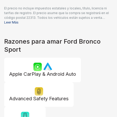
El precio no incluye impuestos estatales y locales, título, licencia ni
tarifas de registro. El precio asume que la compra se registrará en el
código postal 22313. Todos los vehículos están sujetos a venta
previa. Los precios incluyen una tarifa de documentación del
Leer Más
concesionario de $995 y todos los reembolsos y estímulos
aplicables disponibles para todos los consumidores; pueden
aplicarse reembolsos adicionales. Es posible que los precios no sean
Razones para amar Ford Bronco
compatibles con ofertas especiales de financiamiento. El precio real
del concesionario puede variar.
Sport
Apple CarPlay & Android Auto
Advanced Safety Features