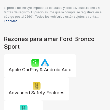
El precio no incluye impuestos estatales y locales, título, licencia ni
tarifas de registro. El precio asume que la compra se registrará en el
código postal 22601. Todos los vehículos están sujetos a venta
previa. Los precios incluyen una tarifa de documentación del
Leer Más
concesionario de $995 y todos los reembolsos y descuentos
aplicables disponibles para todos los consumidores; pueden
aplicarse reembolsos adicionales. Es posible que los precios no sean
Razones para amar Ford Bronco
compatibles con ofertas especiales de financiamiento. El precio real
del concesionario puede variar.
Sport
Apple CarPlay & Android Auto
Advanced Safety Features