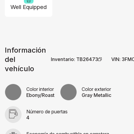
Well Equipped
Información
del
Inventario
:
TB26473
VIN
:
3FM
vehículo
Color interior
Color exterior
Ebony/Roast
Gray Metallic
Número de puertas
4