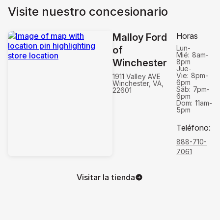
Visite nuestro concesionario
Horas
Malloy Ford
Lun-
of
Mié:
8am-
Winchester
8pm
Jue-
Vie:
8pm-
1911 Valley AVE
6pm
Winchester, VA,
Sáb:
7pm-
22601
6pm
Dom:
11am-
5pm
Teléfono
:
888-710-
7061
Visitar la tienda