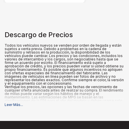
Descargo de Precios
Todos los vehículos nuevos se venden por orden de llegada y están
sujetos a venta previa. Debido a problemas en la cadena de
suministro y retrasos en la producción, la disponibilidad de los
vehículos puede cambiar. Los precios y las condiciones, incluidos los
valores de intercambio y los cargos, son negociables hasta que se
firme un acuerdo por escrito. El financiamiento está sujeto a
aprobación de crédito, y los precios pueden variar si usted obtiene su
propio financiamiento. Es posible que algunos incentivos no apliquen
con ofertas especiales de financiamiento del fabricante. Las
imágenes de vehículos en línea pueden ser fotos de archivo y no
representar los detalles exactos. Confirme siempre el color, la versión
y el equipamiento con el concesionario.
Verifique los precios, las opciones y las fechas de vencimiento de
cualquier oferta anunciada antes de realizar su compra. El rendimiento
de millas puede variar según los hábitos de manejo y el
mantenimiento. Las estimaciones de MPG se basan en las
clasificaciones de la EPA para el año del modelo y deben usarse solo
para fines de comparación.
Leer Más
...
Qué está incluido
:
Los precios anunciados INCLUYEN las opciones instaladas de fábrica,
los accesorios instalados por el concesionario, el MSRP, los costos
de transporte de fábrica, un cargo de documentación del
concesionario de $995 y los reembolsos e incentivos aplicables para