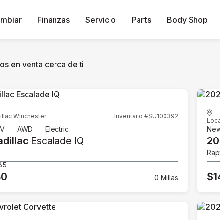
ambiar
Finanzas
Servicio
Parts
Body Shop
os en venta cerca de ti
illac Winchester
Inventario #SU100392
Loca
UV
AWD
Electric
Ne
dillac
Escalade IQ
20
Rap
85
80
$1
0 Millas