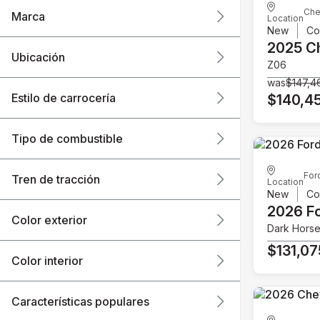
Che
Marca
Location
New
Co
2025 C
Ubicación
Z06
was
$147,4
Estilo de carrocería
$140,4
Tipo de combustible
For
Tren de tracción
Location
New
Co
2026 F
Color exterior
Dark Hors
$131,07
Color interior
Características populares