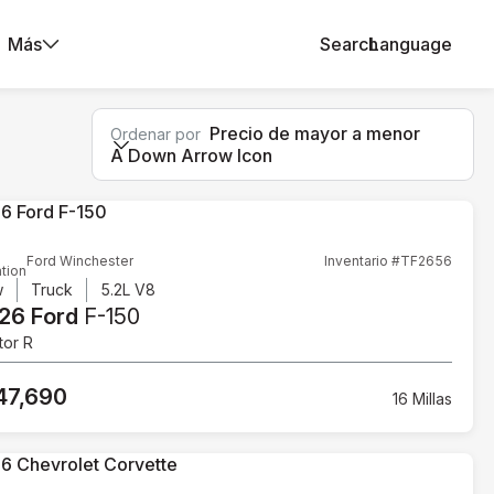
Más
Search
Language
Precio de mayor a menor
Ordenar por
A Down Arrow Icon
Ford Winchester
Inventario #TF2656
tion
w
Truck
5.2L V8
26 Ford
F-150
tor R
47,690
16 Millas