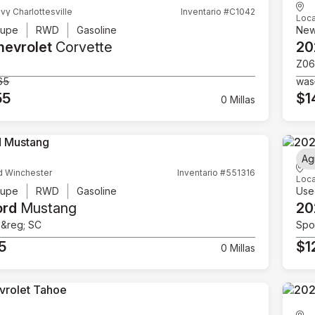
vy Charlottesville
Inventario #C1042
Loca
upe
RWD
Gasoline
Ne
hevrolet
Corvette
20
Z06
65
was
55
$1
0 Millas
Ag
d Winchester
Inventario #551316
Loca
upe
RWD
Gasoline
Use
ord
Mustang
20
e&reg; SC
Spor
5
$1
0 Millas