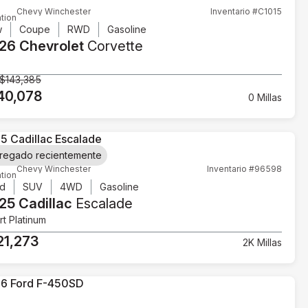
Chevy Winchester
Inventario #C1015
tion
w
Coupe
RWD
Gasoline
26 Chevrolet
Corvette
$143,385
40,078
0 Millas
regado recientemente
Chevy Winchester
Inventario #96598
tion
d
SUV
4WD
Gasoline
25 Cadillac
Escalade
t Platinum
21,273
2K Millas