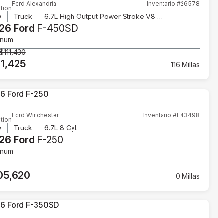
Ford Alexandria
Inventario #26578
tion
w
Truck
6.7L High Output Power Stroke V8 Diesel
26 Ford
F-450SD
inum
$111,430
11,425
116 Millas
Ford Winchester
Inventario #F43498
tion
w
Truck
6.7L 8 Cyl.
26 Ford
F-250
inum
05,620
0 Millas