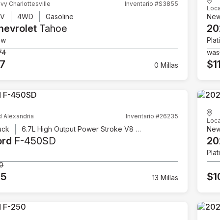
vy Charlottesville
Inventario #S3855
Loca
UV
4WD
Gasoline
Ne
hevrolet
Tahoe
20
ow
Plat
74
was
07
$1
0 Millas
d Alexandria
Inventario #26235
Loca
uck
6.7L High Output Power Stroke V8 Diesel
Ne
ord
F-450SD
20
Plat
00
95
$1
13 Millas