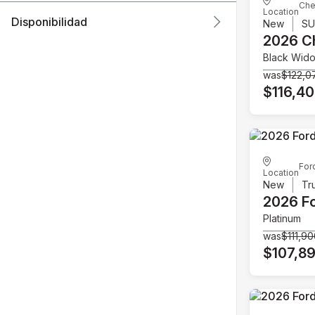
Che
Location
Disponibilidad
New
S
2026 C
Black Wid
was
$122,0
$116,4
For
Location
New
Tr
2026 F
Platinum
was
$111,9
$107,8