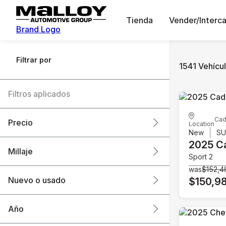
Tienda
Vender/Interc
Brand Logo
Filtrar por
1541 Vehícul
Filtros aplicados
Cad
Precio
Location
New
S
2025 Ca
Millaje
Sport 2
$6k
$151k
was
$152,4
Nuevo o usado
$150,9
0 mi
240k mi
Año