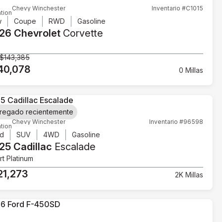
Chevy Winchester
Inventario #C1015
tion
w
Coupe
RWD
Gasoline
26 Chevrolet
Corvette
$143,385
40,078
0 Millas
regado recientemente
Chevy Winchester
Inventario #96598
tion
d
SUV
4WD
Gasoline
25 Cadillac
Escalade
t Platinum
21,273
2K Millas