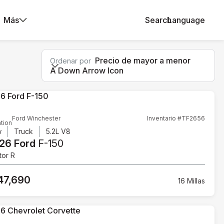
Más
Search
Language
Precio de mayor a menor
Ordenar por
A Down Arrow Icon
Ford Winchester
Inventario #TF2656
tion
w
Truck
5.2L V8
26 Ford
F-150
tor R
47,690
16 Millas