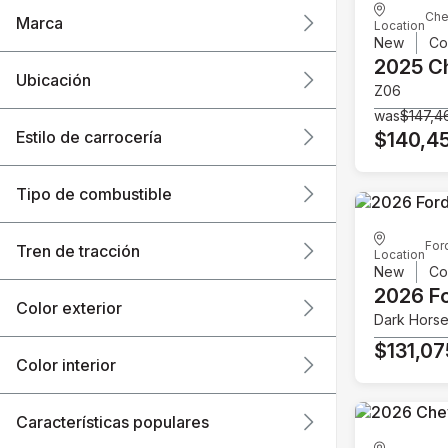
Che
Marca
Location
New
Co
2025 C
Ubicación
Z06
was
$147,4
Estilo de carrocería
$140,4
Tipo de combustible
For
Tren de tracción
Location
New
Co
2026 F
Color exterior
Dark Hors
$131,07
Color interior
Características populares