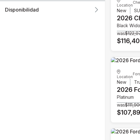
Che
Location
Disponibilidad
New
S
2026 C
Black Wid
was
$122,0
$116,4
For
Location
New
Tr
2026 F
Platinum
was
$111,9
$107,8