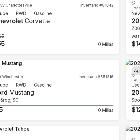
vy Charlottesville
Inventario #C1042
Loca
upe
RWD
Gasoline
Ne
hevrolet
Corvette
20
Z06
65
was
55
$1
0 Millas
Ag
d Winchester
Inventario #551316
Loca
upe
RWD
Gasoline
Use
ord
Mustang
20
e&reg; SC
Spor
5
$1
0 Millas