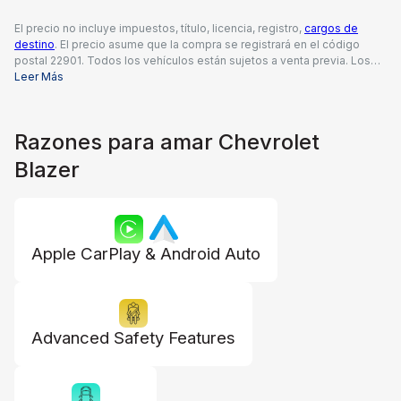
El precio no incluye impuestos, título, licencia, registro,
cargos de
destino
. El precio asume que la compra se registrará en el código
postal 22901. Todos los vehículos están sujetos a venta previa. Los
precios incluyen una tarifa de documentación del concesionario de
Leer Más
$995, todos los reembolsos y descuentos aplicables disponibles
para todos los consumidores; pueden aplicarse reembolsos
adicionales. Es posible que los precios no sean compatibles con
Razones para amar Chevrolet
ofertas especiales de financiamiento. El precio real del concesionario
puede variar.
Blazer
Apple CarPlay & Android Auto
Advanced Safety Features