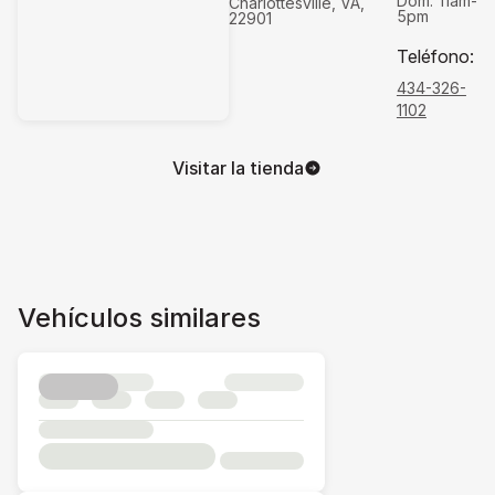
Dom:
11am-
Charlottesville, VA,
5pm
22901
Teléfono
:
434-326-
1102
Visitar la tienda
Vehículos similares