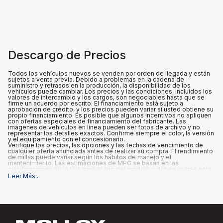
Descargo de Precios
Todos los vehículos nuevos se venden por orden de llegada y están
sujetos a venta previa. Debido a problemas en la cadena de
suministro y retrasos en la producción, la disponibilidad de los
vehículos puede cambiar. Los precios y las condiciones, incluidos los
valores de intercambio y los cargos, son negociables hasta que se
firme un acuerdo por escrito. El financiamiento está sujeto a
aprobación de crédito, y los precios pueden variar si usted obtiene su
propio financiamiento. Es posible que algunos incentivos no apliquen
con ofertas especiales de financiamiento del fabricante. Las
imágenes de vehículos en línea pueden ser fotos de archivo y no
representar los detalles exactos. Confirme siempre el color, la versión
y el equipamiento con el concesionario.
Verifique los precios, las opciones y las fechas de vencimiento de
cualquier oferta anunciada antes de realizar su compra. El rendimiento
de millas puede variar según los hábitos de manejo y el
mantenimiento. Las estimaciones de MPG se basan en las
clasificaciones de la EPA para el año del modelo y deben usarse solo
para fines de comparación.
Leer Más
...
Qué está incluido
:
Los precios anunciados INCLUYEN las opciones instaladas de fábrica,
los accesorios instalados por el concesionario, el MSRP, un cargo de
documentación del concesionario de $995 y los reembolsos y
descuentos aplicables para los que califican todos los consumidores.
Podrían existir reembolsos o incentivos adicionales según la