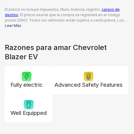
El precio no incluye impuestos, título, licencia, registro,
cargos de
destino
. El precio asume que la compra se registrará en el código
postal 22601. Todos los vehículos están sujetos a venta previa. Los
precios incluyen una tarifa de documentación del concesionario de
Leer Más
$995, todos los reembolsos y descuentos aplicables disponibles
para todos los consumidores; pueden aplicarse reembolsos
adicionales. Es posible que los precios no sean compatibles con
Razones para amar Chevrolet
ofertas especiales de financiamiento. Los precios reales del
concesionario pueden variar.
Blazer EV
Fully electric
Advanced Safety Features
Well Equipped