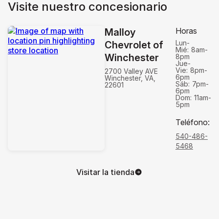
Visite nuestro concesionario
Horas
Malloy
Lun-
Chevrolet of
Mié:
8am-
Winchester
8pm
Jue-
Vie:
8pm-
2700 Valley AVE
6pm
Winchester, VA,
Sáb:
7pm-
22601
6pm
Dom:
11am-
5pm
Teléfono
:
540-486-
5468
Visitar la tienda