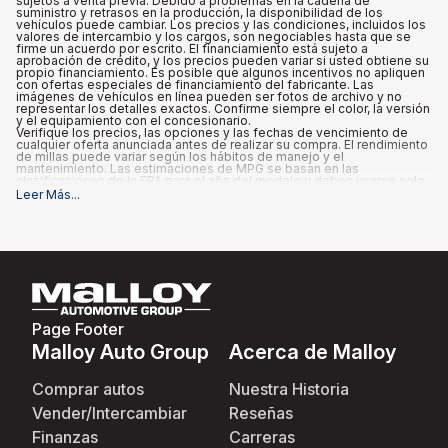
sujetos a venta previa. Debido a problemas en la cadena de
suministro y retrasos en la producción, la disponibilidad de los
vehículos puede cambiar. Los precios y las condiciones, incluidos los
valores de intercambio y los cargos, son negociables hasta que se
firme un acuerdo por escrito. El financiamiento está sujeto a
aprobación de crédito, y los precios pueden variar si usted obtiene su
propio financiamiento. Es posible que algunos incentivos no apliquen
con ofertas especiales de financiamiento del fabricante. Las
imágenes de vehículos en línea pueden ser fotos de archivo y no
representar los detalles exactos. Confirme siempre el color, la versión
y el equipamiento con el concesionario.
Verifique los precios, las opciones y las fechas de vencimiento de
cualquier oferta anunciada antes de realizar su compra. El rendimiento
de millas puede variar según los hábitos de manejo y el
mantenimiento. Las estimaciones de MPG se basan en las
clasificaciones de la EPA para el año del modelo y deben usarse solo
para fines de comparación.
Leer Más
...
Qué está incluido
:
Los precios anunciados INCLUYEN las opciones instaladas de fábrica,
los accesorios instalados por el concesionario, el MSRP, los costos
de transporte de fábrica, un cargo de documentación del
concesionario de $995 y los reembolsos e incentivos aplicables para
los que califican todos los consumidores. Pueden existir reembolsos
o incentivos adicionales según la elegibilidad. Estos incentivos y
precios están sujetos a cambios según los programas del fabricante.
Qué no está incluido
:
Page Footer
Todos los precios anunciados EXCLUYEN el equipo opcional
seleccionado por el comprador, así como los impuestos estatales y
Malloy Auto Group
Acerca de Malloy
locales, placas, registro y tarifas de título.
Comprar autos
Nuestra Historia
Vender/Intercambiar
Reseñas
Finanzas
Carreras