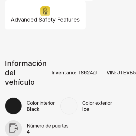
Advanced Safety Features
Información
del
Inventario
:
TS624
VIN
:
JTEVB
vehículo
Color interior
Color exterior
Black
Ice
Número de puertas
4