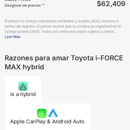
$62,409
Desglose de precios
El precio no incluye impuestos estatales y locales, título, licencia ni
tarifas de registro. El precio asume que la compra se registrará en el
código postal 22601. Todos los vehículos están sujetos a venta
previa. Los precios incluyen una tarifa de documentación del
Leer Más
concesionario de $995 y todos los reembolsos e incentivos
aplicables disponibles para todos los consumidores; pueden
aplicarse reembolsos adicionales. Es posible que los precios no sean
Razones para amar Toyota i-FORCE
compatibles con ofertas especiales de financiamiento. Los precios
reales del concesionario pueden variar.
MAX hybrid
Is a hybrid
Apple CarPlay & Android Auto