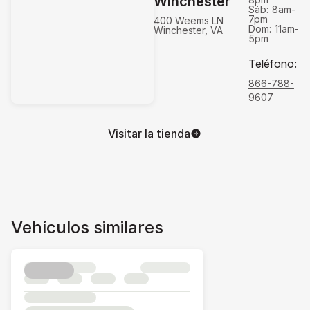
Winchester
Sáb:
8am-
7pm
400 Weems LN
Dom:
11am-
Winchester, VA
5pm
Teléfono
:
866-788-
9607
Visitar la tienda
Vehículos similares