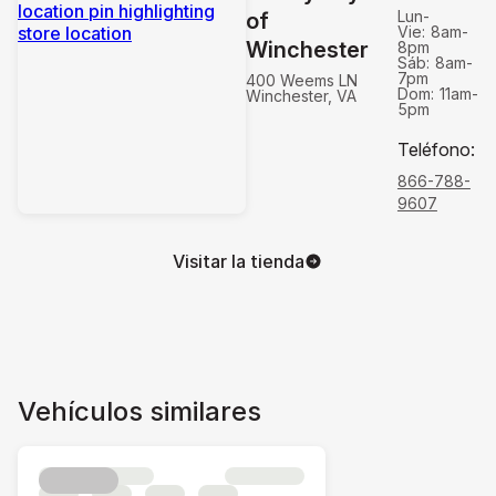
Lun-
of
Vie:
8am-
Winchester
8pm
Sáb:
8am-
7pm
400 Weems LN
Dom:
11am-
Winchester, VA
5pm
Teléfono
:
866-788-
9607
Visitar la tienda
Vehículos similares