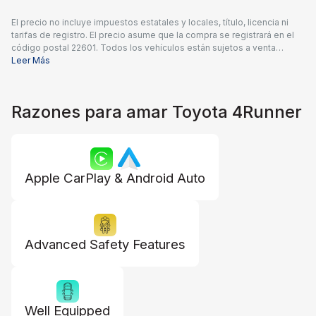
El precio no incluye impuestos estatales y locales, título, licencia ni
tarifas de registro. El precio asume que la compra se registrará en el
código postal 22601. Todos los vehículos están sujetos a venta
previa. Los precios incluyen una tarifa de documentación del
Leer Más
concesionario de $995 y todos los reembolsos e incentivos
aplicables disponibles para todos los consumidores; pueden
aplicarse reembolsos adicionales. Es posible que los precios no sean
Razones para amar Toyota 4Runner
compatibles con ofertas especiales de financiamiento. Los precios
reales del concesionario pueden variar.
Apple CarPlay & Android Auto
Advanced Safety Features
Well Equipped