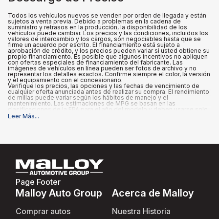
Todos los vehículos nuevos se venden por orden de llegada y están
sujetos a venta previa. Debido a problemas en la cadena de
suministro y retrasos en la producción, la disponibilidad de los
vehículos puede cambiar. Los precios y las condiciones, incluidos los
valores de intercambio y los cargos, son negociables hasta que se
firme un acuerdo por escrito. El financiamiento está sujeto a
aprobación de crédito, y los precios pueden variar si usted obtiene su
propio financiamiento. Es posible que algunos incentivos no apliquen
con ofertas especiales de financiamiento del fabricante. Las
imágenes de vehículos en línea pueden ser fotos de archivo y no
representar los detalles exactos. Confirme siempre el color, la versión
y el equipamiento con el concesionario.
Verifique los precios, las opciones y las fechas de vencimiento de
cualquier oferta anunciada antes de realizar su compra. El rendimiento
de millas puede variar según los hábitos de manejo y el
mantenimiento. Las estimaciones de MPG se basan en las
clasificaciones de la EPA para el año del modelo y deben usarse solo
para fines de comparación.
Leer Más
...
Qué está incluido
:
Los precios anunciados INCLUYEN las opciones instaladas de fábrica,
los accesorios instalados por el concesionario, el MSRP, los costos
de transporte de fábrica, un cargo de documentación del
concesionario de $995 y los reembolsos e incentivos aplicables para
los que califican todos los consumidores. Pueden existir reembolsos
o incentivos adicionales según la elegibilidad. Estos incentivos y
precios están sujetos a cambios según los programas del fabricante.
Qué no está incluido
:
Page Footer
Todos los precios anunciados EXCLUYEN el equipo opcional
seleccionado por el comprador, así como los impuestos estatales y
Malloy Auto Group
Acerca de Malloy
locales, placas, registro y tarifas de título.
Comprar autos
Nuestra Historia