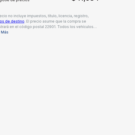
ecio no incluye impuestos, título, licencia, registro,
os de destino
. El precio asume que la compra se
strará en el código postal 22901. Todos los vehículos
n sujetos a venta previa. Los precios incluyen una tarifa
r Más
ocumentación del concesionario de $995, todos los
bolsos y descuentos aplicables disponibles para
s los consumidores; pueden aplicarse reembolsos
ionales. Es posible que los precios no sean
atibles con ofertas especiales de financiamiento. El
io real del concesionario puede variar.