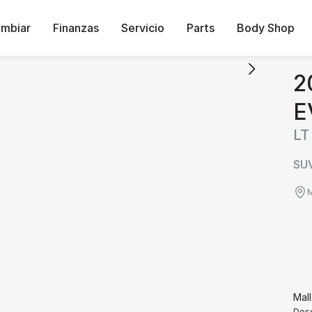
ambiar
Finanzas
Servicio
Parts
Body Shop
2
E
LT
SUV
M
Mal
Desg