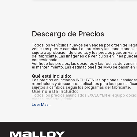
Descargo de Precios
Todos los vehículos nuevos se venden por orden de llegada
vehículos puede cambiar. Los precios y las condiciones, in
sujeto a aprobación de crédito, y los precios pueden vari
del fabricante. Las imágenes de vehículos en línea pueden 
concesionario.
Verifique los precios, las opciones y las fechas de vencim
el mantenimiento. Las estimaciones de MPG se basan en la
Qué está incluido
:
Los precios anunciados INCLUYEN las opciones instaladas 
reembolsos y descuentos aplicables para los que califican
sujetos a cambios según los programas del fabricante.
Qué no está incluido
:
Todos los precios anunciados EXCLUYEN el equipo opcional
placas, registro y título.
Leer Más
...