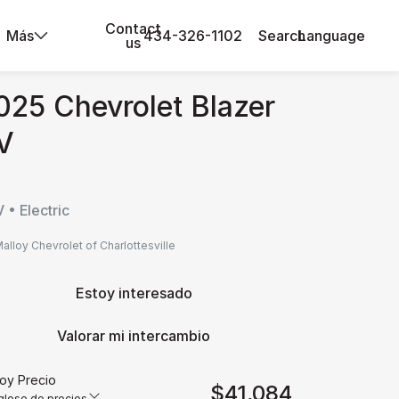
Contact
Más
434-326-1102
Search
Language
us
025 Chevrolet Blazer
V
 • Electric
alloy Chevrolet of Charlottesville
Estoy interesado
Valorar mi intercambio
loy Precio
$41,084
lose de precios