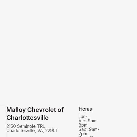
Horas
Malloy Chevrolet of
Lun-
Charlottesville
Vie:
9am-
8pm
2150 Seminole TRL
Sáb:
9am-
Charlottesville, VA, 22901
7pm