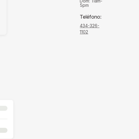
Dom:
11am-
5pm
Teléfono
:
434-326-
1102