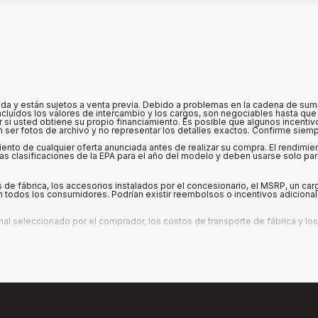
 y están sujetos a venta previa. Debido a problemas en la cadena de suminis
cluidos los valores de intercambio y los cargos, son negociables hasta que 
ar si usted obtiene su propio financiamiento. Es posible que algunos incenti
ser fotos de archivo y no representar los detalles exactos. Confirme siempre
iento de cualquier oferta anunciada antes de realizar su compra. El rendimi
s clasificaciones de la EPA para el año del modelo y deben usarse solo pa
de fábrica, los accesorios instalados por el concesionario, el MSRP, un c
 todos los consumidores. Podrían existir reembolsos o incentivos adicionale
 seleccionado por el comprador, los costos de transporte de fábrica y los i