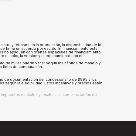
tro y retrasos en la producción, la disponibilidad de los
se firme un acuerdo por escrito. El financiamiento está
vos no apliquen con ofertas especiales de financiamiento
 el color, la versión y el equipamiento con el
ento de millas puede variar según los hábitos de manejo y
ra fines de comparación.
argo de documentación del concesionario de $995 y los
s según la elegibilidad. Estos incentivos y precios están
mpuestos estatales y locales, así como las tarifas de