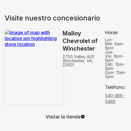
Visite nuestro concesionario
Horas
Malloy
Lun-
Chevrolet of
Mié:
8am-
Winchester
8pm
Jue-
Vie:
8pm-
2700 Valley AVE
6pm
Winchester, VA,
Sáb:
7pm-
22601
6pm
Dom:
11am-
5pm
Teléfono
:
540-486-
5468
Visitar la tienda