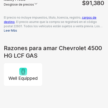
$91,380
Desglose de precios
El precio no incluye impuestos, título, licencia, registro,
cargos de
destino
. El precio asume que la compra se registrará en el código
postal 22601. Todos los vehículos están sujetos a venta previa. Los
precios incluyen una tarifa de documentación del concesionario de
Leer Más
$995, todos los reembolsos y descuentos aplicables disponibles
para todos los consumidores; pueden aplicarse reembolsos
adicionales. Es posible que los precios no sean compatibles con
Razones para amar Chevrolet 4500
ofertas especiales de financiamiento. Los precios reales del
concesionario pueden variar.
HG LCF GAS
Well Equipped