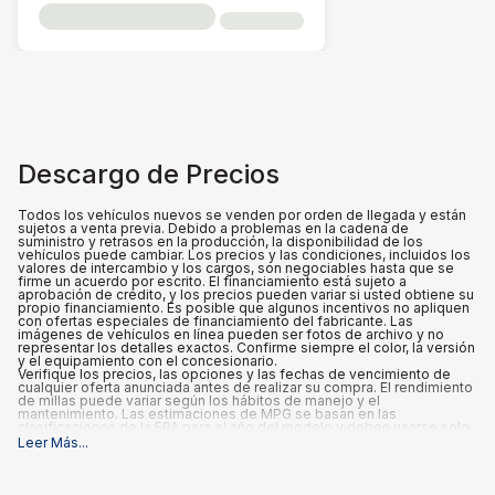
Descargo de Precios
Todos los vehículos nuevos se venden por orden de llegada y están
sujetos a venta previa. Debido a problemas en la cadena de
suministro y retrasos en la producción, la disponibilidad de los
vehículos puede cambiar. Los precios y las condiciones, incluidos los
valores de intercambio y los cargos, son negociables hasta que se
firme un acuerdo por escrito. El financiamiento está sujeto a
aprobación de crédito, y los precios pueden variar si usted obtiene su
propio financiamiento. Es posible que algunos incentivos no apliquen
con ofertas especiales de financiamiento del fabricante. Las
imágenes de vehículos en línea pueden ser fotos de archivo y no
representar los detalles exactos. Confirme siempre el color, la versión
y el equipamiento con el concesionario.
Verifique los precios, las opciones y las fechas de vencimiento de
cualquier oferta anunciada antes de realizar su compra. El rendimiento
de millas puede variar según los hábitos de manejo y el
mantenimiento. Las estimaciones de MPG se basan en las
clasificaciones de la EPA para el año del modelo y deben usarse solo
para fines de comparación.
Leer Más
...
Qué está incluido
:
Los precios anunciados INCLUYEN las opciones instaladas de fábrica,