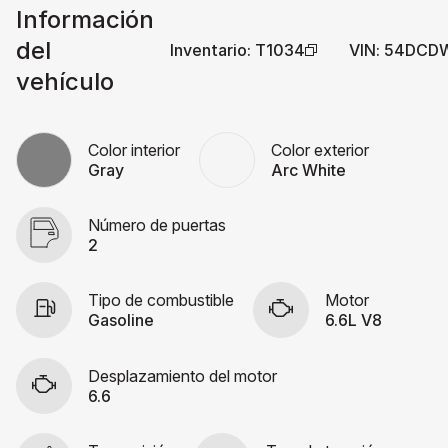
Información
del
Inventario
:
T1034
VIN
:
54DCDW
vehículo
Color interior
Color exterior
Gray
Arc White
Número de puertas
2
Tipo de combustible
Motor
Gasoline
6.6L V8
Desplazamiento del motor
6.6