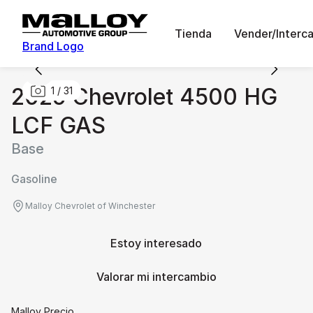
Tienda
Vender/Interc
Brand Logo
2025 Chevrolet 4500 HG
1
/
31
LCF GAS
Base
Gasoline
Malloy Chevrolet of Winchester
Estoy interesado
Valorar mi intercambio
Malloy Precio