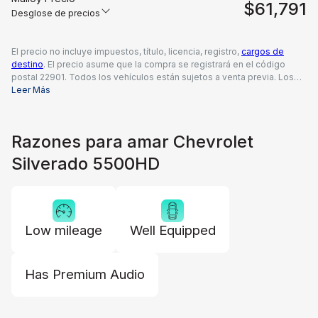
$61,791
Desglose de precios
El precio no incluye impuestos, título, licencia, registro,
cargos de
destino
. El precio asume que la compra se registrará en el código
postal 22901. Todos los vehículos están sujetos a venta previa. Los
precios incluyen una tarifa de documentación del concesionario de
Leer Más
$995, todos los reembolsos y descuentos aplicables disponibles
para todos los consumidores; pueden aplicarse reembolsos
adicionales. Es posible que los precios no sean compatibles con
Razones para amar Chevrolet
ofertas especiales de financiamiento. El precio real del concesionario
puede variar.
Silverado 5500HD
Low mileage
Well Equipped
Has Premium Audio