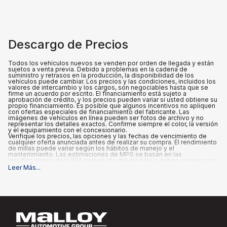
Descargo de Precios
Todos los vehículos nuevos se venden por orden de llegada y están
sujetos a venta previa. Debido a problemas en la cadena de
suministro y retrasos en la producción, la disponibilidad de los
vehículos puede cambiar. Los precios y las condiciones, incluidos los
valores de intercambio y los cargos, son negociables hasta que se
firme un acuerdo por escrito. El financiamiento está sujeto a
aprobación de crédito, y los precios pueden variar si usted obtiene su
propio financiamiento. Es posible que algunos incentivos no apliquen
con ofertas especiales de financiamiento del fabricante. Las
imágenes de vehículos en línea pueden ser fotos de archivo y no
representar los detalles exactos. Confirme siempre el color, la versión
y el equipamiento con el concesionario.
Verifique los precios, las opciones y las fechas de vencimiento de
cualquier oferta anunciada antes de realizar su compra. El rendimiento
de millas puede variar según los hábitos de manejo y el
mantenimiento. Las estimaciones de MPG se basan en las
clasificaciones de la EPA para el año del modelo y deben usarse solo
para fines de comparación.
Leer Más
...
Qué está incluido
:
Los precios anunciados INCLUYEN las opciones instaladas de fábrica,
los accesorios instalados por el concesionario, el MSRP, un cargo de
documentación del concesionario de $995 y los reembolsos y
descuentos aplicables para los que califican todos los consumidores.
Podrían existir reembolsos o incentivos adicionales según la
elegibilidad. Estos incentivos y precios están sujetos a cambios
según los programas del fabricante.