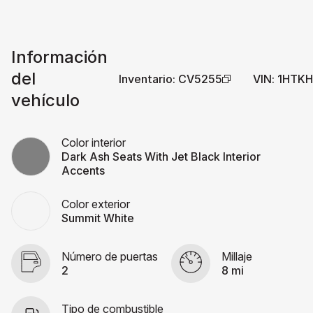
Información
del
Inventario
:
CV5255
VIN
:
1HTKH
vehículo
Color interior
Dark Ash Seats With Jet Black Interior
Accents
Color exterior
Summit White
Número de puertas
Millaje
2
8 mi
Tipo de combustible