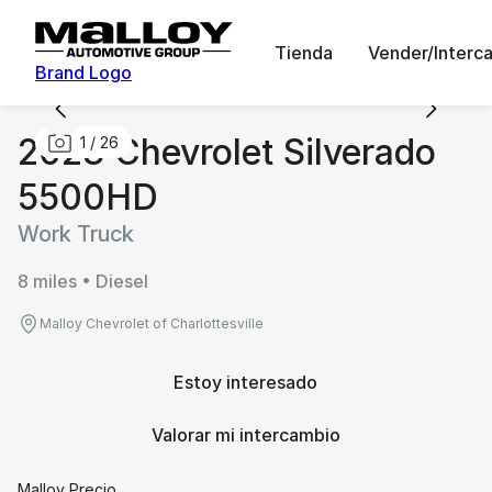
Tienda
Vender/Interc
Brand Logo
2023 Chevrolet Silverado
1
/
26
5500HD
Work Truck
8 miles • Diesel
Malloy Chevrolet of Charlottesville
Estoy interesado
Valorar mi intercambio
Malloy Precio