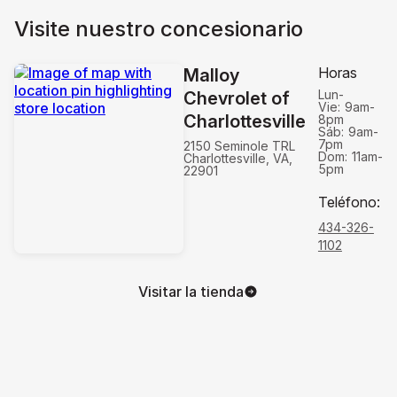
Visite nuestro concesionario
Horas
Malloy
Lun-
Chevrolet of
Vie:
9am-
Charlottesville
8pm
Sáb:
9am-
7pm
2150 Seminole TRL
Dom:
11am-
Charlottesville, VA,
5pm
22901
Teléfono
:
434-326-
1102
Visitar la tienda