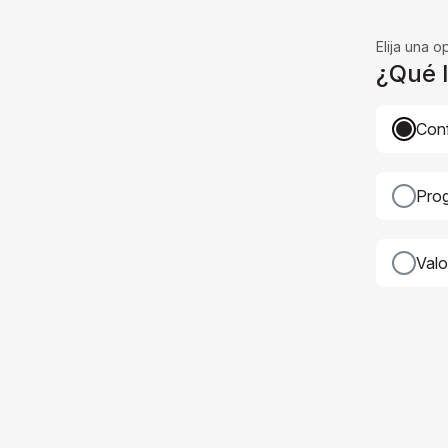
Elija una o
¿Qué l
Conf
Prog
Valo